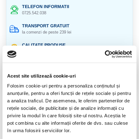
TELEFON INFORMATII
0725.542.038
TRANSPORT GRATUIT
la comenzi de peste 239 lei
CALITATE PRODUSE
atent selectionate
RETURNARE PRODUSE
in 14 zile si banii inapoi
Acest site utilizează cookie-uri
GARANTIE PRODUSE
Folosim cookie-uri pentru a personaliza conținutul și
pentru toate produsele
anunțurile, pentru a oferi funcții de rețele sociale și pentru
a analiza traficul. De asemenea, le oferim partenerilor de
DESCRIERE PRODUS
rețele sociale, de publicitate și de analize informații cu
privire la modul în care folosiți site-ul nostru. Aceștia le
Cristal unicat. Veti primi produsul din imagine.
pot combina cu alte informații oferite de dvs. sau culese
Pozele sunt realizate cu aparat profesional sub lumina alba.
în urma folosirii serviciilor lor.