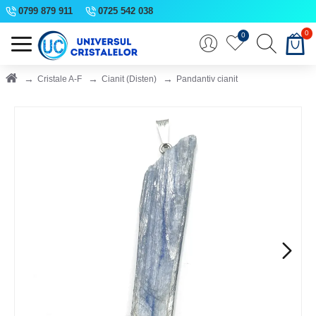
0799 879 911
0725 542 038
0
0
Cristale A-F
Cianit (Disten)
Pandantiv cianit