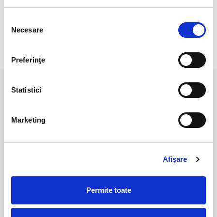
Culoarea poate diferi usor, in functie de rezolutia
mobilului/tabletei/laptopului dumneavoastra.
Selecția
Necesare
consimțământului
RECENZII CLIENTI
Preferinţe
Statistici
PRODUSE ASEMANATOARE
Marketing
Afişare
Permite toate
Pandantiv cianit
Pandantiv cianit