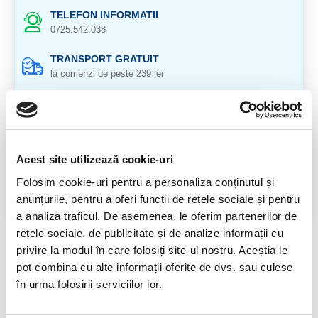
TELEFON INFORMATII
0725.542.038
TRANSPORT GRATUIT
la comenzi de peste 239 lei
CALITATE PRODUSE
atent selectionate
RETURNARE PRODUSE
Acest site utilizează cookie-uri
in 14 zile si banii inapoi
Folosim cookie-uri pentru a personaliza conținutul și
GARANTIE PRODUSE
anunțurile, pentru a oferi funcții de rețele sociale și pentru
pentru toate produsele
a analiza traficul. De asemenea, le oferim partenerilor de
rețele sociale, de publicitate și de analize informații cu
DESCRIERE PRODUS
privire la modul în care folosiți site-ul nostru. Aceștia le
pot combina cu alte informații oferite de dvs. sau culese
Pandantiv piatra bruta naturala 100%
în urma folosirii serviciilor lor.
Origine: Brazilia