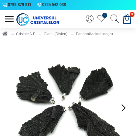
0799 879 911
0725 542 038
0
0
Cristale A-F
Cianit (Disten)
Pandantiv cianit negru