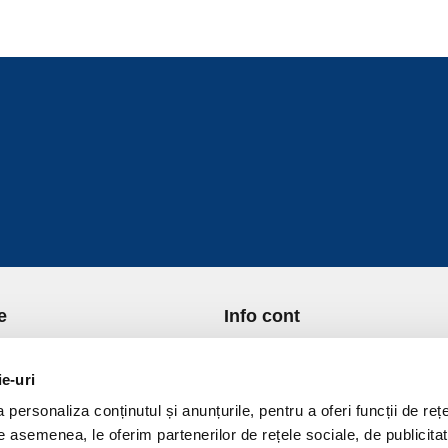
e
Info cont
re Noi
Istoric comenzi
port si Plata
Formular Retur
ie-uri
ica de Returnare
Lista Favorite
personaliza conținutul și anunțurile, pentru a oferi funcții de rețe
ica de confidentialitate
GDPR - Protectia datelor
De asemenea, le oferim partenerilor de rețele sociale, de publicitat