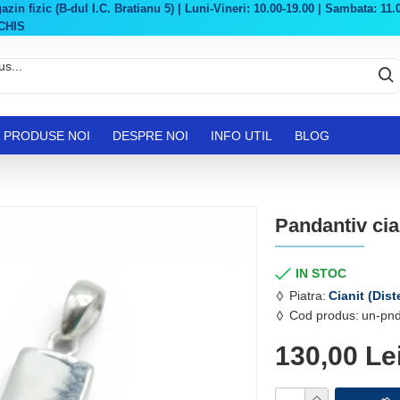
in fizic (B-dul I.C. Bratianu 5) | Luni-Vineri: 10.00-19.00 | Sambata: 11.0
CHIS
PRODUSE NOI
DESPRE NOI
INFO UTIL
BLOG
Pandantiv cia
IN STOC
Piatra:
Cianit (Dist
Cod produs:
un-pnd
130,00 Le