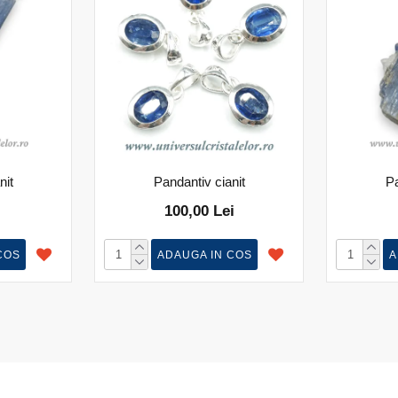
nit
Pandantiv cianit
Pa
100,00 Lei
COS
ADAUGA IN COS
A