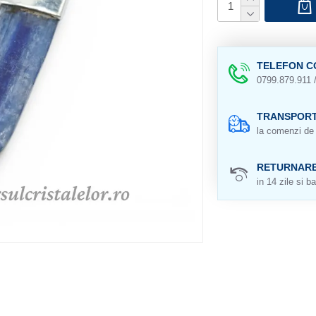
TELEFON C
0799.879.911 
TRANSPORT
la comenzi de 
RETURNAR
in 14 zile si ba