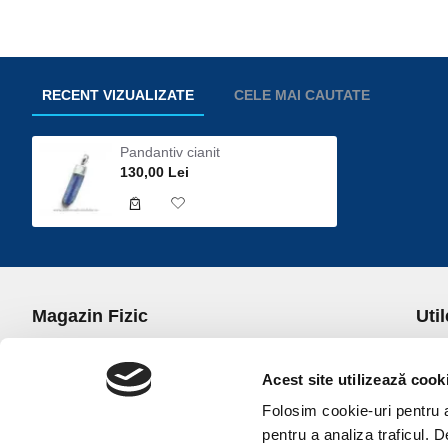
RECENT VIZUALIZATE
CELE MAI CAUTATE
Pandantiv cianit
130,00 Lei
Magazin Fizic
Util
B-dul I.C. Bratianu nr. 5, Bucuresti, Sector 3
Desp
Trans
Acest site utilizează cook
office@universulcristalelor.ro
Polit
Folosim cookie-uri pentru a 
0799 879 911, 0723 145 611 (Comenzi Telefonice)
Polit
pentru a analiza traficul. 
0725 542 038 (Informatii)