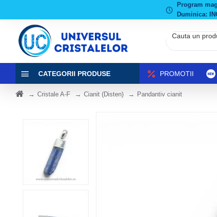
Program magaz
Duminica: IN
CATEGORII PRODUSE
PROMOTII
Cristale A-F
Cianit (Disten)
Pandantiv cianit