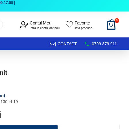
0-17.00 |
0
Contul Meu
Favorite
Intra in cont/Cont nou
lista produse
CONTACT
0799 879 911
nit
en)
130crl-19
i