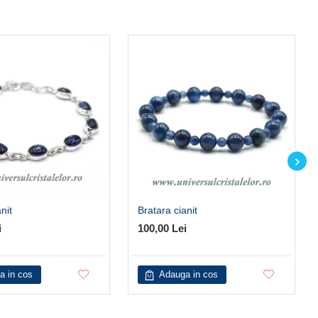
nit
Bratara cianit
i
100,00 Lei
a in cos
Adauga in cos