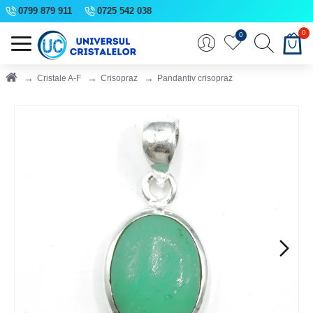
0799 879 911
0725 542 038
0
0
Cristale A-F
Crisopraz
Pandantiv crisopraz