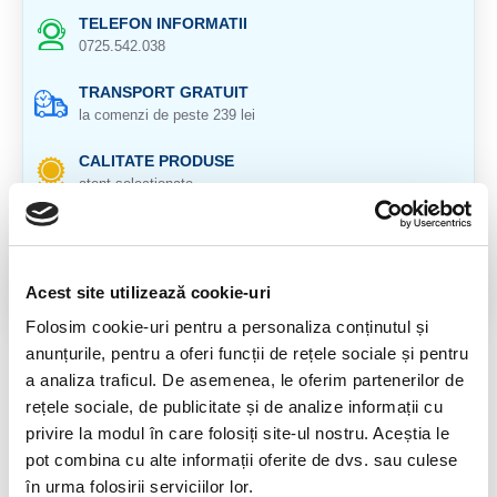
TELEFON INFORMATII
0725.542.038
TRANSPORT GRATUIT
la comenzi de peste 239 lei
CALITATE PRODUSE
atent selectionate
RETURNARE PRODUSE
in 14 zile si banii inapoi
Acest site utilizează cookie-uri
GARANTIE PRODUSE
pentru toate produsele
Folosim cookie-uri pentru a personaliza conținutul și
anunțurile, pentru a oferi funcții de rețele sociale și pentru
DESCRIERE PRODUS
a analiza traficul. De asemenea, le oferim partenerilor de
rețele sociale, de publicitate și de analize informații cu
Pandantiv cu argint 925
privire la modul în care folosiți site-ul nostru. Aceștia le
pot combina cu alte informații oferite de dvs. sau culese
Cristal natural 100 %.
în urma folosirii serviciilor lor.