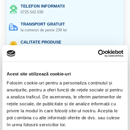
TELEFON INFORMATII
0725.542.038
TRANSPORT GRATUIT
la comenzi de peste 239 lei
CALITATE PRODUSE
atent selectionate
RETURNARE PRODUSE
in 14 zile si banii inapoi
Acest site utilizează cookie-uri
GARANTIE PRODUSE
Folosim cookie-uri pentru a personaliza conținutul și
pentru toate produsele
anunțurile, pentru a oferi funcții de rețele sociale și pentru
a analiza traficul. De asemenea, le oferim partenerilor de
DESCRIERE PRODUS
rețele sociale, de publicitate și de analize informații cu
Cristal natural 100 %.
privire la modul în care folosiți site-ul nostru. Aceștia le
pot combina cu alte informații oferite de dvs. sau culese
Cristal Unicat. Veti primi exact produsul din imagine.
în urma folosirii serviciilor lor.