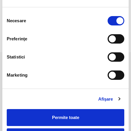
Pozele sunt realizate cu aparat profesionist sub lumina alba.
Culoarea poate diferi usor, in functie de rezolutia
Selecția
mobilului/tabletei/laptopului dumneavoastra.
Necesare
consimțământului
Preferinţe
RECENZII CLIENTI
Statistici
PRODUSE ASEMANATOARE
Marketing
Afişare
Permite toate