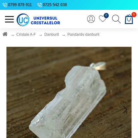
0799 879 911
0725 542 038
0
0
Cristale A-F
Danburit
Pandantiv danburit