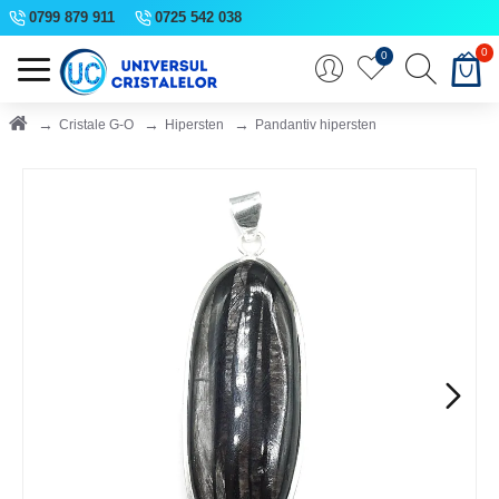
0799 879 911
0725 542 038
0
0
Cristale G-O
Hipersten
Pandantiv hipersten