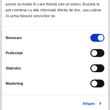
Pozele sunt realizate cu aparat profesionist sub lumina alba.
privire la modul în care folosiți site-ul nostru. Aceștia le
pot combina cu alte informații oferite de dvs. sau culese
Culoare poate diferi usor, in functie de rezolutia
mobilului/tableteli/laptopului dumneavoastra.
în urma folosirii serviciilor lor.
Selecția
Necesare
consimțământului
Preferinţe
Statistici
RECENZII CLIENTI
Marketing
PRODUSE ASEMANATOARE
Afişare