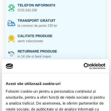
TELEFON INFORMATII
0725.542.038
TRANSPORT GRATUIT
la comenzi de peste 239 lei
CALITATE PRODUSE
atent selectionate
RETURNARE PRODUSE
in 14 zile si banii inapoi
GARANTIE PRODUSE
pentru toate produsele
Acest site utilizează cookie-uri
DESCRIERE PRODUS
Folosim cookie-uri pentru a personaliza conținutul și
Pandantiv hipersten.
anunțurile, pentru a oferi funcții de rețele sociale și pentru
Cristal natural 100 %.
a analiza traficul. De asemenea, le oferim partenerilor de
rețele sociale, de publicitate și de analize informații cu