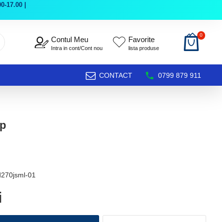
0-17.00 |
0
Contul Meu
Favorite
Intra in cont/Cont nou
lista produse
CONTACT
0799 879 911
sp
d270jsml-01
i