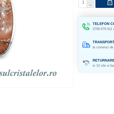
TELEFON C
0799.879.911 
TRANSPORT
la comenzi de 
RETURNAR
in 14 zile si ba