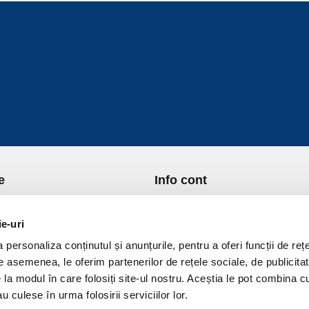
e
Info cont
re Noi
Istoric comenzi
port si Plata
Formular Retur
ie-uri
ica de Returnare
Lista Favorite
personaliza conținutul și anunțurile, pentru a oferi funcții de rețe
ica de confidentialitate
GDPR - Protectia datelor
De asemenea, le oferim partenerilor de rețele sociale, de publicitat
ica Cookies
Contact
e la modul în care folosiți site-ul nostru. Aceștia le pot combina c
ni si conditii
u culese în urma folosirii serviciilor lor.