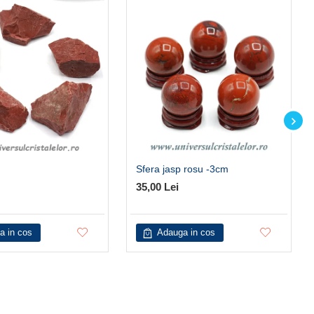
Sfera jasp rosu -3cm
35,00 Lei
a in cos
Adauga in cos