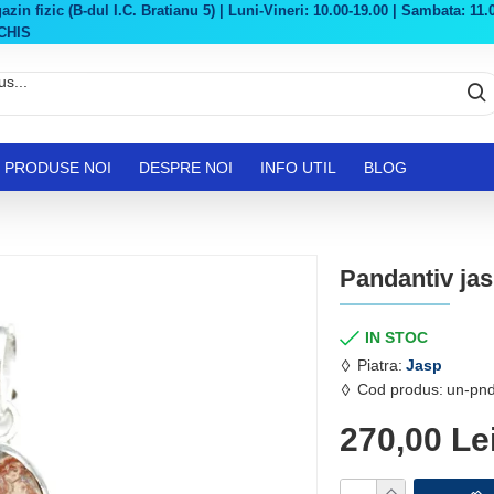
in fizic (B-dul I.C. Bratianu 5) | Luni-Vineri: 10.00-19.00 | Sambata: 11.0
CHIS
PRODUSE NOI
DESPRE NOI
INFO UTIL
BLOG
Pandantiv ja
IN STOC
Piatra:
Jasp
Cod produs:
un-pn
270,00 Le