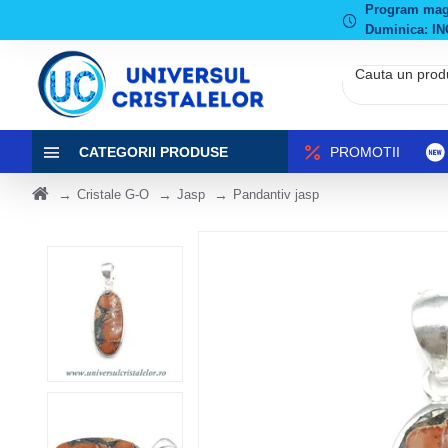
Program magaz
Duminica: IN
CATEGORII PRODUSE
PROMOTII
Cristale G-O
Jasp
Pandantiv jasp