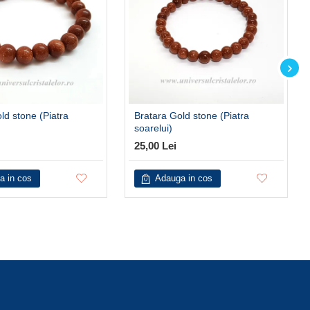
ld stone (Piatra
Bratara Gold stone (Piatra
soarelui)
25,00 Lei
a in cos
Adauga in cos