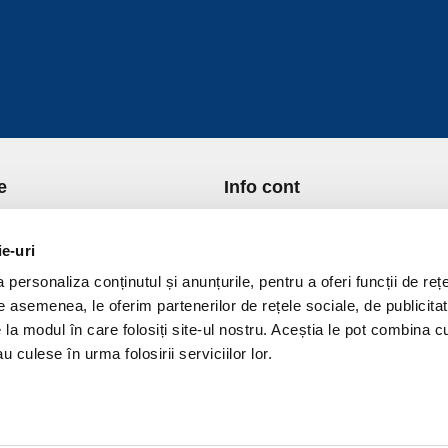
e
Info cont
re Noi
Istoric comenzi
port si Plata
Formular Retur
ie-uri
ica de Returnare
Lista Favorite
personaliza conținutul și anunțurile, pentru a oferi funcții de rețe
ica de confidentialitate
GDPR - Protectia datelor
De asemenea, le oferim partenerilor de rețele sociale, de publicitat
ica Cookies
Contact
e la modul în care folosiți site-ul nostru. Aceștia le pot combina c
ni si conditii
u culese în urma folosirii serviciilor lor.