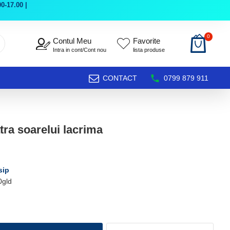
0-17.00 |
0
Contul Meu
Favorite
Intra in cont/Cont nou
lista produse
CONTACT
0799 879 911
tra soarelui lacrima
sip
0gld