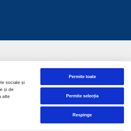
Permite toate
le sociale și
e și de
Permite selecția
u alte
Respinge