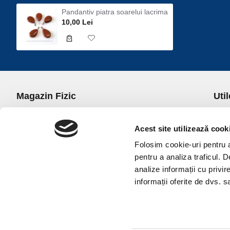
Pandantiv piatra soarelui lacrima
10,00 Lei
Magazin Fizic
Util
B-dul I.C. Bratianu nr. 5, Bucuresti, Sector 3
Desp
Trans
Acest site utilizează cook
office@universulcristalelor.ro
Polit
Folosim cookie-uri pentru a 
0799 879 911, 0723 145 611 (Comenzi Telefonice)
Polit
pentru a analiza traficul. 
0725 542 038 (Informatii)
Polit
analize informații cu privir
Luni-Vineri: 10.00-19.00
Terme
informații oferite de dvs. sa
Sambata: 11.00-17.00