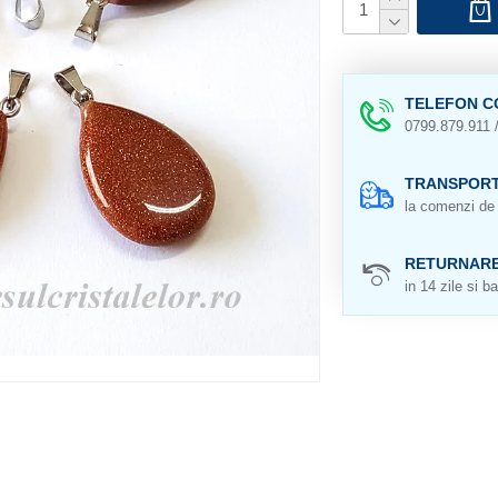
TELEFON C
0799.879.911 
TRANSPORT
la comenzi de 
RETURNAR
in 14 zile si ba