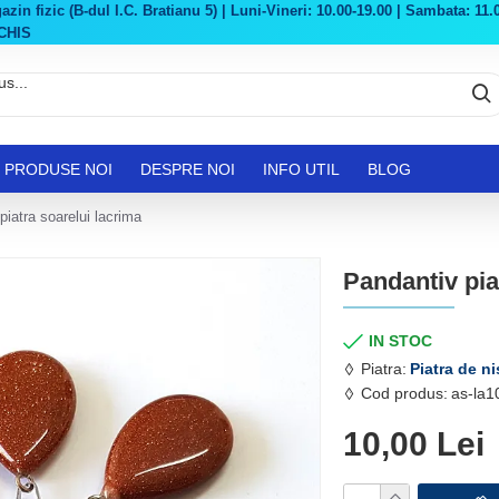
in fizic (B-dul I.C. Bratianu 5) | Luni-Vineri: 10.00-19.00 | Sambata: 11.0
CHIS
PRODUSE NOI
DESPRE NOI
INFO UTIL
BLOG
piatra soarelui lacrima
Pandantiv pia
IN STOC
Piatra:
Piatra de ni
Cod produs:
as-la1
10,00 Lei