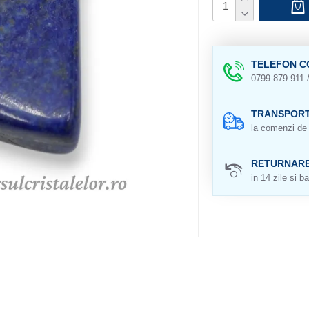
TELEFON C
0799.879.911 
TRANSPORT
la comenzi de 
RETURNAR
in 14 zile si ba