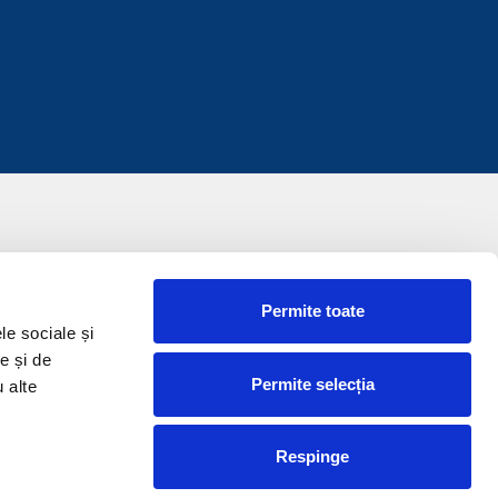
Permite toate
le sociale și
e și de
Permite selecția
u alte
Respinge