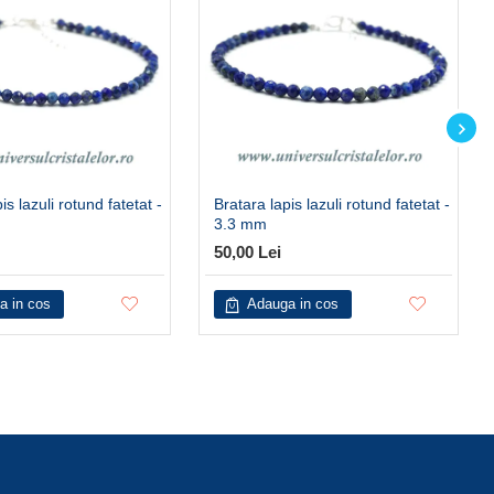
is lazuli rotund fatetat -
Bratara lapis lazuli rotund fatetat -
3.3 mm
50,00 Lei
a in cos
Adauga in cos