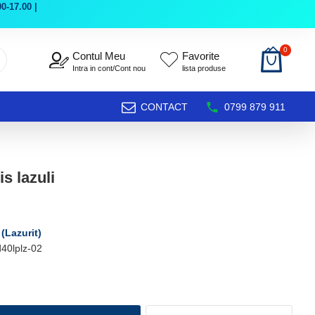
0-17.00 |
0
Contul Meu
Favorite
Intra in cont/Cont nou
lista produse
CONTACT
0799 879 911
s lazuli
 (Lazurit)
40lplz-02