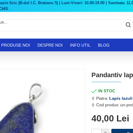
in fizic (B-dul I.C. Bratianu 5) | Luni-Vineri: 10.00-19.00 | Sambata: 11.0
CHIS
PRODUSE NOI
DESPRE NOI
INFO UTIL
BLOG
Pandantiv lapi
IN STOC
Piatra:
Lapis lazuli
Cod produs:
un-pnd
40,00 Lei