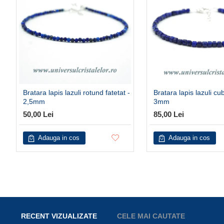
Bratara lapis lazuli rotund fatetat -
Bratara lapis lazuli cub
2,5mm
3mm
50,00 Lei
85,00 Lei
Adauga in cos
Adauga in cos
RECENT VIZUALIZATE
CELE MAI CAUTATE