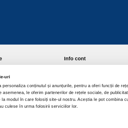
e
Info cont
re Noi
Istoric comenzi
port si Plata
Formular Retur
ie-uri
ica de Returnare
Lista Favorite
personaliza conținutul și anunțurile, pentru a oferi funcții de rețe
ica de confidentialitate
GDPR - Protectia datelor
De asemenea, le oferim partenerilor de rețele sociale, de publicitat
ica Cookies
Contact
e la modul în care folosiți site-ul nostru. Aceștia le pot combina c
ni si conditii
u culese în urma folosirii serviciilor lor.