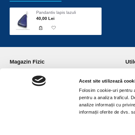
Pandantiv lapis lazuli
40,00 Lei
Magazin Fizic
Util
B-dul I.C. Bratianu nr. 5, Bucuresti, Sector 3
Desp
Trans
Acest site utilizează cook
office@universulcristalelor.ro
Polit
Folosim cookie-uri pentru a 
0799 879 911, 0723 145 611 (Comenzi Telefonice)
Polit
pentru a analiza traficul. 
0725 542 038 (Informatii)
Polit
analize informații cu privir
Luni-Vineri: 10.00-19.00
Terme
informații oferite de dvs. sa
Sambata: 11.00-17.00