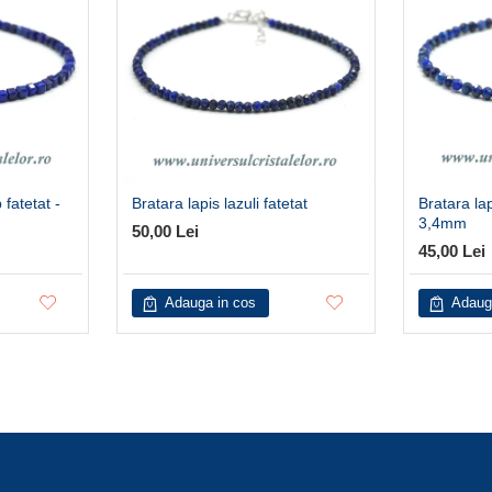
 fatetat -
Bratara lapis lazuli fatetat
Bratara lap
3,4mm
50,00 Lei
45,00 Lei
Adauga in cos
Adaug