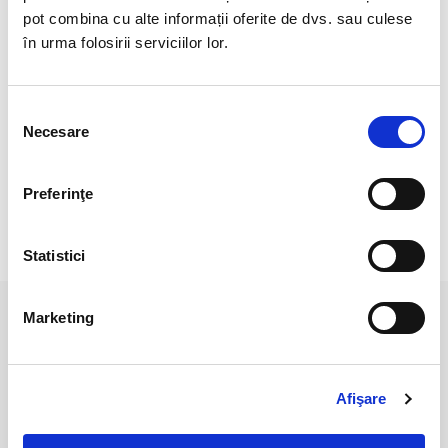
Pretul se refera la 1 bucata asemanatoare cu cele 5 din
pot combina cu alte informații oferite de dvs. sau culese
fotografie.
în urma folosirii serviciilor lor.
Pozele sunt realizate cu aparat profesionist sub lumina alba.
Culoarea poate diferi usor, in functie de rezolutia ecranului
Selecția
dispozitivului dumneavoastra (smartphone, tableta, laptop,
Necesare
consimțământului
monitor).Pozele sunt realizate cu aparat profesionist sub
lumina alba.
Preferinţe
RECENZII CLIENTI
Statistici
Marketing
PRODUSE ASEMANATOARE
Afişare