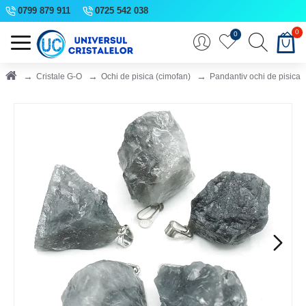
0799 879 911
0725 542 038
0
0
Cristale G-O
Ochi de pisica (cimofan)
Pandantiv ochi de pisica