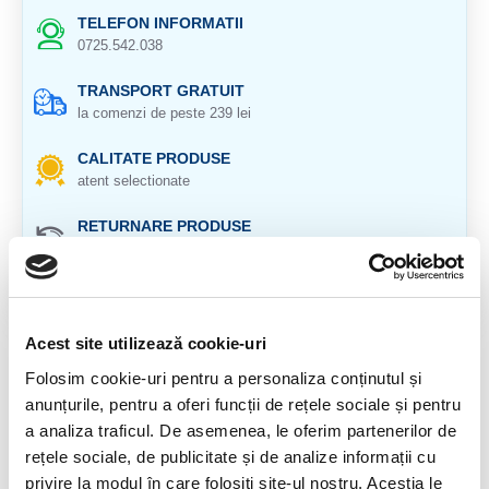
TELEFON INFORMATII
0725.542.038
TRANSPORT GRATUIT
la comenzi de peste 239 lei
CALITATE PRODUSE
atent selectionate
RETURNARE PRODUSE
in 14 zile si banii inapoi
GARANTIE PRODUSE
pentru toate produsele
Acest site utilizează cookie-uri
DESCRIERE PRODUS
Folosim cookie-uri pentru a personaliza conținutul și
anunțurile, pentru a oferi funcții de rețele sociale și pentru
Pandantiv de ochi de pisica brut.
a analiza traficul. De asemenea, le oferim partenerilor de
Cristal natural 100 %.
rețele sociale, de publicitate și de analize informații cu
privire la modul în care folosiți site-ul nostru. Aceștia le