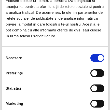
Folosim cookie-uri pentru a personaliza conținutul și
anunțurile, pentru a oferi funcții de rețele sociale și pentru
Structura originală a cristalului rămâne din marcasitul / pirita,
a analiza traficul. De asemenea, le oferim partenerilor de
dar in timp s-a transformat complet în altceva.
rețele sociale, de publicitate și de analize informații cu
Origine: Egipt, Desertul Alb
privire la modul în care folosiți site-ul nostru. Aceștia le
pot combina cu alte informații oferite de dvs. sau culese
Cristal unicat, cristal natural 100%
în urma folosirii serviciilor lor.
Cristalul, fiind natural, poate prezenta imperfectiuni, care nu
inseamna defecte.
Selecția
Veti primi exact mineralul din imagine.
Necesare
consimțământului
Pentru dimensiuni aveti poza 2 cu rigla.
Culoarea poate diferi usor, in functie de rezolutia ecranului
Preferinţe
dispozitivului dumneavoastra.
Pozele sunt realizate cu aparat profesionist, sub lumina alba.
Statistici
Marketing
RECENZII CLIENTI