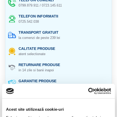
TELEFON COMENZI
0799.879.911 / 0723.145.611
TELEFON INFORMATII
0725.542.038
TRANSPORT GRATUIT
la comenzi de peste 239 lei
CALITATE PRODUSE
atent selectionate
RETURNARE PRODUSE
in 14 zile si banii inapoi
GARANTIE PRODUSE
pentru toate produsele
DESCRIERE PRODUS
Acest site utilizează cookie-uri
Piatra Profetiei (piatra profetului) este
un pseudomorph,
Limonite / Hematite după Marcasite / Pyrite.