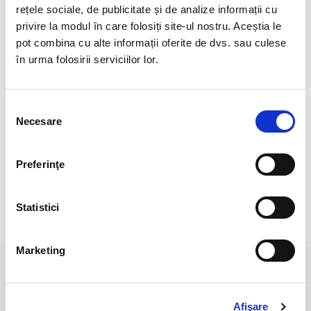
rețele sociale, de publicitate și de analize informații cu
Piatra artificiala!
privire la modul în care folosiți site-ul nostru. Aceștia le
pot combina cu alte informații oferite de dvs. sau culese
Dimensiune: aproximativ 1.5 cm
în urma folosirii serviciilor lor.
Pretul se refera la 1 bucata.
Veti primi un pandantiv asemanator cu cele 5 din imagine.
Selecția
Culoarea poate diferi putin, in functie de rezolutia ecranului
Necesare
consimțământului
dispozitivului dumneavoastra.
Pozele sunt realizate cu aparat profesionist, sub lumina alba.
Preferinţe
Statistici
RECENZII CLIENTI
Marketing
PRODUSE ASEMANATOARE
Afişare