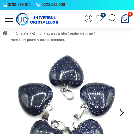
0799 879 911
0725 542 038
0
0
Cristale P-Z
Piatra soarelui ( piatra de nisip )
Pandantiv piatra soarelui inimioara