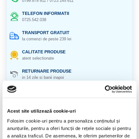
0799.879.911 / 0723.145.611
TELEFON INFORMATII
0725.542.038
TRANSPORT GRATUIT
la comenzi de peste 239 lei
CALITATE PRODUSE
atent selectionate
RETURNARE PRODUSE
in 14 zile si banii inapoi
GARANTIE PRODUSE
pentru toate produsele
Acest site utilizează cookie-uri
DESCRIERE PRODUS
Folosim cookie-uri pentru a personaliza conținutul și
Piatra soarelui, piatra de nisip (gold sandstone)
anunțurile, pentru a oferi funcții de rețele sociale și pentru
Origine: China
a analiza traficul. De asemenea, le oferim partenerilor de