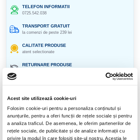
TELEFON INFORMATII
0725.542.038
TRANSPORT GRATUIT
la comenzi de peste 239 lei
CALITATE PRODUSE
atent selectionate
RETURNARE PRODUSE
in 14 zile si banii inapoi
GARANTIE PRODUSE
pentru toate produsele
Acest site utilizează cookie-uri
DESCRIERE PRODUS
Folosim cookie-uri pentru a personaliza conținutul și
anunțurile, pentru a oferi funcții de rețele sociale și pentru
Pandantiv de rubin in cianit brut.
a analiza traficul. De asemenea, le oferim partenerilor de
Cristal natural 100 %.
rețele sociale, de publicitate și de analize informații cu
privire la modul în care folosiți site-ul nostru. Aceștia le