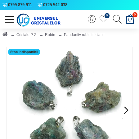
0799 879 911
0725 542 038
0
0
Cristale P-Z
Rubin
Pandantiv rubin in cianit
Stoc indisponibil