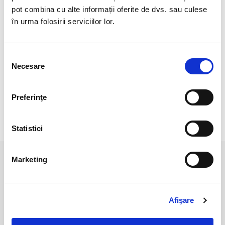
Pretul se refera la 1 bucata asemanatoare cu cele 5 din
pot combina cu alte informații oferite de dvs. sau culese
fotografie.
în urma folosirii serviciilor lor.
Pozele sunt realizate cu aparat profesionist sub lumina alba.
Culoarea poate diferi usor, in functie de rezolutia ecranului
Selecția
dispozitivului dumneavoastra (smartphone, tableta, laptop,
Necesare
consimțământului
monitor).Pozele sunt realizate cu aparat profesionist sub
lumina alba.
Preferinţe
RECENZII CLIENTI
Statistici
Marketing
PRODUSE ASEMANATOARE
Afişare