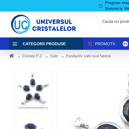
Program magaz
Duminica: IN
CATEGORII PRODUSE
PROMOTII
Cristale P-Z
Safir
Pandantiv safir oval fatetat