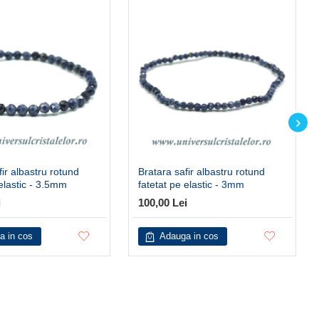
fir albastru rotund
Bratara safir albastru rotund
 elastic - 3.5mm
fatetat pe elastic - 3mm
i
100,00 Lei
a in cos
Adauga in cos