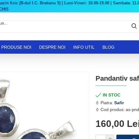
in fizic (B-dul I.C. Bratianu 5) | Luni-Vineri: 10.00-19.00 | Sambata: 11.0
CHIS
PRODUSE NOI
DESPRE NOI
INFO UTIL
BLOG
Pandantiv saf
IN STOC
Piatra:
Safir
Cod produs:
as-pnd
160,00 Le