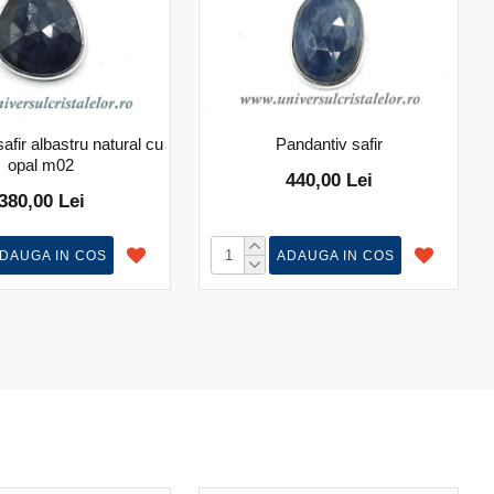
afir albastru natural cu
Pandantiv safir
opal m02
440,00 Lei
380,00 Lei
DAUGA IN COS
ADAUGA IN COS