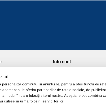
e
Info cont
re Noi
Istoric comenzi
port si Plata
Formular Retur
ie-uri
ica de Returnare
Lista Favorite
personaliza conținutul și anunțurile, pentru a oferi funcții de rețe
ica de confidentialitate
GDPR - Protectia datelor
De asemenea, le oferim partenerilor de rețele sociale, de publicitat
ica Cookies
Contact
e la modul în care folosiți site-ul nostru. Aceștia le pot combina c
ni si conditii
u culese în urma folosirii serviciilor lor.