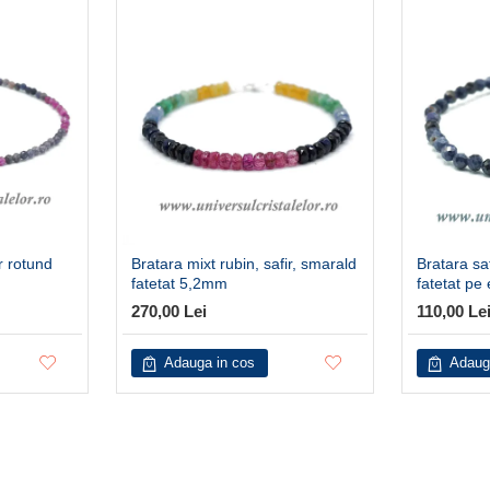
r rotund
Bratara mixt rubin, safir, smarald
Bratara sa
fatetat 5,2mm
fatetat pe
270,00 Lei
110,00 Le
Adauga in cos
Adaug