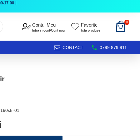
0-17.00 |
0
Contul Meu
Favorite
Intra in cont/Cont nou
lista produse
CONTACT
0799 879 911
ir
160sfr-01
i