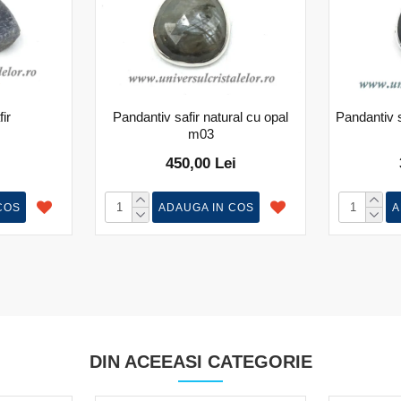
ir
Pandantiv safir natural cu opal
Pandantiv s
m03
450,00 Lei
COS
ADAUGA IN COS
A
DIN ACEEASI CATEGORIE