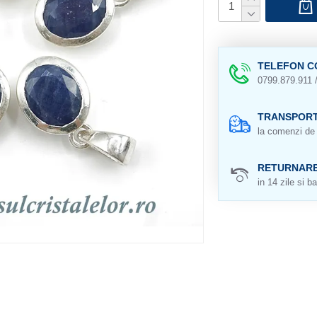
TELEFON C
0799.879.911 
TRANSPORT
la comenzi de 
RETURNAR
in 14 zile si ba