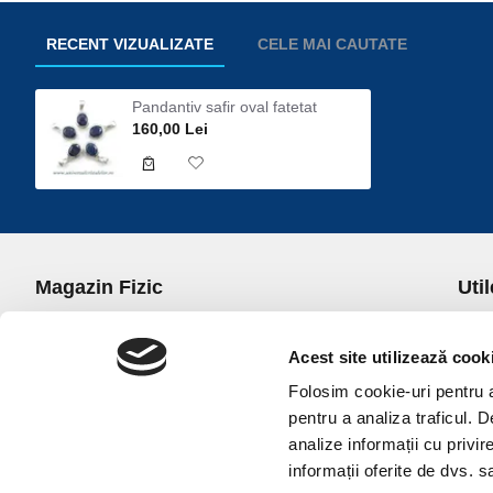
RECENT VIZUALIZATE
CELE MAI CAUTATE
Pandantiv safir oval fatetat
160,00 Lei
Magazin Fizic
Util
B-dul I.C. Bratianu nr. 5, Bucuresti, Sector 3
Desp
Trans
Acest site utilizează cook
office@universulcristalelor.ro
Polit
Folosim cookie-uri pentru a 
0799 879 911, 0723 145 611 (Comenzi Telefonice)
Polit
pentru a analiza traficul. 
0725 542 038 (Informatii)
Polit
analize informații cu privir
Luni-Vineri: 10.00-19.00
Terme
informații oferite de dvs. sa
Sambata: 11.00-17.00