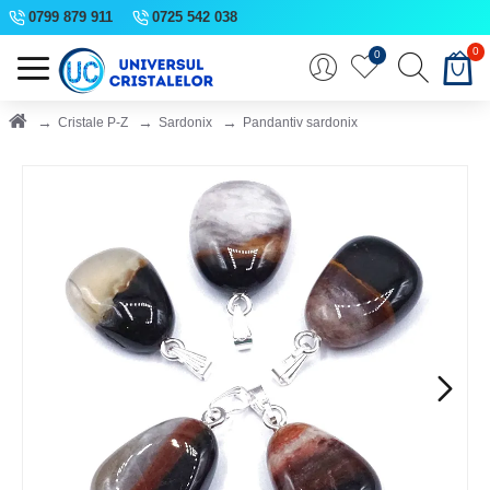
0799 879 911
0725 542 038
0
0
Cristale P-Z
Sardonix
Pandantiv sardonix