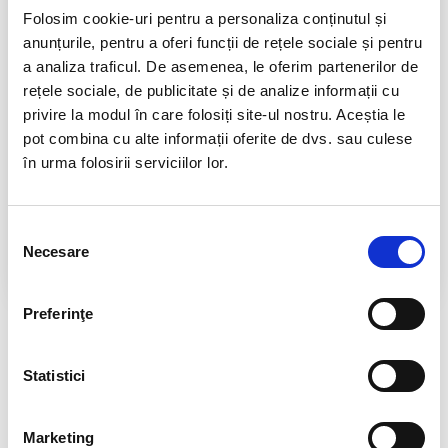
Folosim cookie-uri pentru a personaliza conținutul și
TELEFON INFORMATII
anunțurile, pentru a oferi funcții de rețele sociale și pentru
0725.542.038
a analiza traficul. De asemenea, le oferim partenerilor de
TRANSPORT GRATUIT
rețele sociale, de publicitate și de analize informații cu
la comenzi de peste 239 lei
privire la modul în care folosiți site-ul nostru. Aceștia le
pot combina cu alte informații oferite de dvs. sau culese
CALITATE PRODUSE
în urma folosirii serviciilor lor.
atent selectionate
RETURNARE PRODUSE
in 14 zile si banii inapoi
Selecția
Necesare
consimțământului
GARANTIE PRODUSE
pentru toate produsele
Preferinţe
RECENZII CLIENTI
Statistici
Nu sunt opinii despre acest produs.
SPUNE-ŢI OPINIA
Marketing
Autentifică-te
sau
Înregistrează un cont nou
pentru a putea