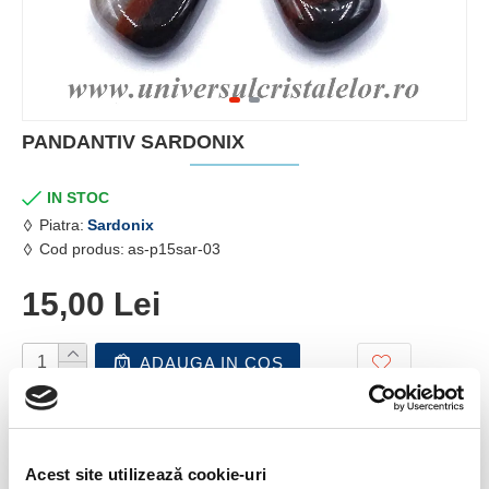
PANDANTIV SARDONIX
IN STOC
Piatra:
Sardonix
Cod produs:
as-p15sar-03
15,00 Lei
ADAUGA IN COS
TELEFON COMENZI
0799.879.911 / 0723.145.611
Acest site utilizează cookie-uri