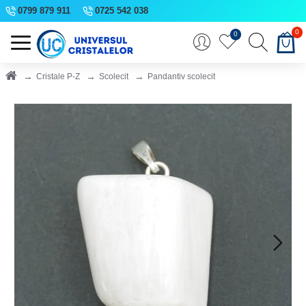
0799 879 911
0725 542 038
0
0
Cristale P-Z
Scolecit
Pandantiv scolecit