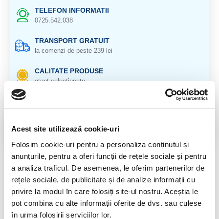
TELEFON INFORMATII
0725.542.038
TRANSPORT GRATUIT
la comenzi de peste 239 lei
CALITATE PRODUSE
atent selectionate
RETURNARE PRODUSE
in 14 zile si banii inapoi
Acest site utilizează cookie-uri
GARANTIE PRODUSE
pentru toate produsele
Folosim cookie-uri pentru a personaliza conținutul și
anunțurile, pentru a oferi funcții de rețele sociale și pentru
DESCRIERE PRODUS
a analiza traficul. De asemenea, le oferim partenerilor de
rețele sociale, de publicitate și de analize informații cu
Provenienta: India
privire la modul în care folosiți site-ul nostru. Aceștia le
Cristal natural 100%
pot combina cu alte informații oferite de dvs. sau culese
în urma folosirii serviciilor lor.