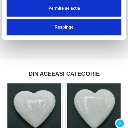
Scolecit
Scolecit piatra rulata unicat
Permite selecția
scol01
220,00 Lei
60,00 Lei
Respinge
DIN ACEEASI CATEGORIE