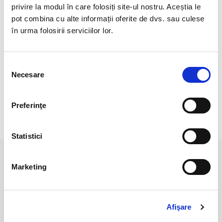
Pretul se refera la 1 bucata asemanatoare cu cele 5 din
privire la modul în care folosiți site-ul nostru. Aceștia le
fotografie.
pot combina cu alte informații oferite de dvs. sau culese
în urma folosirii serviciilor lor.
Pozele sunt realizate cu aparat profesionist sub lumina alba.
Culoarea poate diferi usor, in functie de rezolutia ecranului
dispozitivului dumneavoastra (smartphone, tableta, laptop,
Selecția
monitor).Pozele sunt realizate cu aparat profesionist sub
Necesare
consimțământului
lumina alba.
Preferinţe
RECENZII CLIENTI
Statistici
PRODUSE ASEMANATOARE
Marketing
Afişare