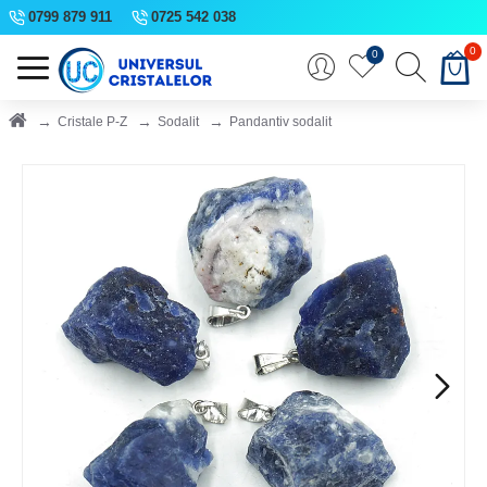
0799 879 911
0725 542 038
0
0
Cristale P-Z
Sodalit
Pandantiv sodalit