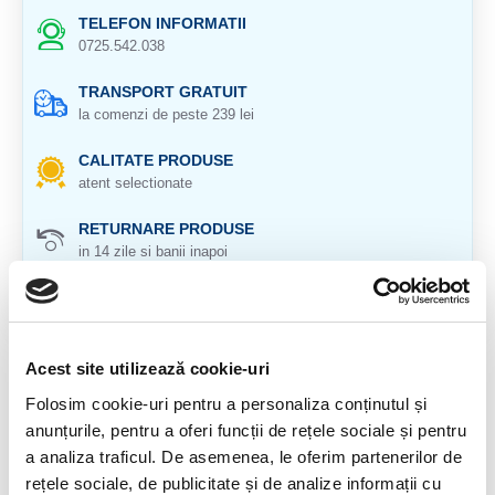
TELEFON INFORMATII
0725.542.038
TRANSPORT GRATUIT
la comenzi de peste 239 lei
CALITATE PRODUSE
atent selectionate
RETURNARE PRODUSE
in 14 zile si banii inapoi
GARANTIE PRODUSE
pentru toate produsele
Acest site utilizează cookie-uri
DESCRIERE PRODUS
Folosim cookie-uri pentru a personaliza conținutul și
Pandantiv de sodalit brut.
anunțurile, pentru a oferi funcții de rețele sociale și pentru
a analiza traficul. De asemenea, le oferim partenerilor de
Cristal natural 100 %.
rețele sociale, de publicitate și de analize informații cu