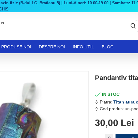
in fizic (B-dul I.C. Bratianu 5) | Luni-Vineri: 10.00-19.00 | Sambata: 11.0
CHIS
PRODUSE NOI
DESPRE NOI
INFO UTIL
BLOG
Pandantiv tit
IN STOC
Piatra:
Titan aura 
Cod produs:
un-pnd
30,00 Lei