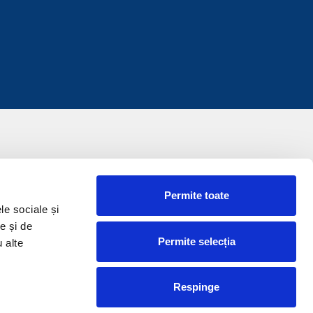
Permite toate
le sociale și
e și de
Permite selecția
u alte
Respinge