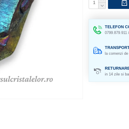
TELEFON C
0799.879.911 
TRANSPORT
la comenzi de 
RETURNAR
in 14 zile si ba