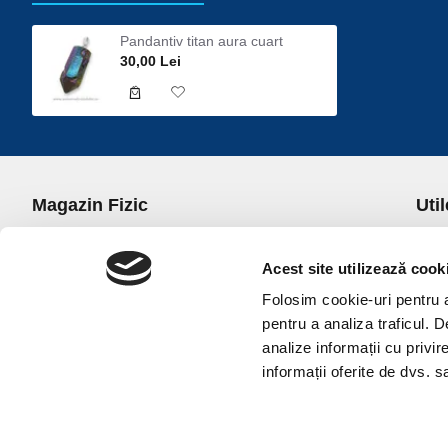
Pandantiv titan aura cuart
30,00 Lei
Magazin Fizic
Util
B-dul I.C. Bratianu nr. 5, Bucuresti, Sector 3
Desp
Trans
Acest site utilizează cook
office@universulcristalelor.ro
Polit
Folosim cookie-uri pentru a 
0799 879 911, 0723 145 611 (Comenzi Telefonice)
Polit
pentru a analiza traficul. 
0725 542 038 (Informatii)
Polit
analize informații cu privir
Luni-Vineri: 10.00-19.00
Terme
informații oferite de dvs. sa
Sambata: 11.00-17.00