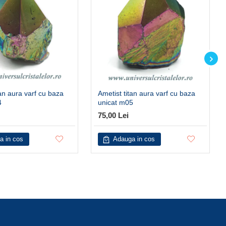
tan aura varf cu baza
Ametist titan aura varf cu baza
4
unicat m05
75,00 Lei
a in cos
Adauga in cos