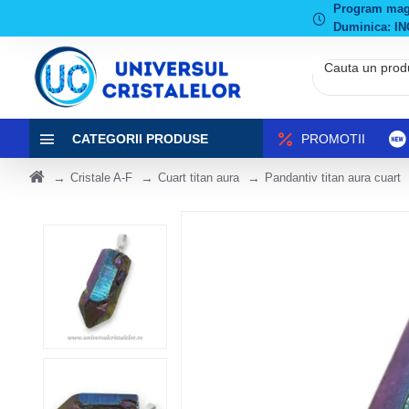
Program magaz
Duminica: IN
CATEGORII PRODUSE
PROMOTII
Cristale A-F
Cuart titan aura
Pandantiv titan aura cuart