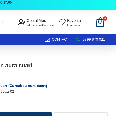
0-17.00 |
0
Contul Meu
Favorite
Intra in cont/Cont nou
lista produse
CONTACT
0799 879 911
an aura cuart
cuart (Curcubeu aura cuart)
30tta-02