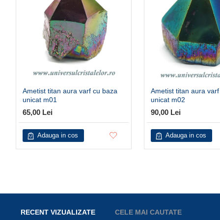
Ametist titan aura varf cu baza
Ametist titan aura var
unicat m01
unicat m02
65,00 Lei
90,00 Lei
Adauga in cos
Adauga in cos
RECENT VIZUALIZATE
CELE MAI CAUTATE