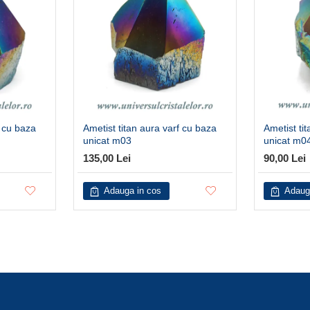
f cu baza
Ametist titan aura varf cu baza
Ametist ti
unicat m03
unicat m0
135,00 Lei
90,00 Lei
Adauga in cos
Adaug