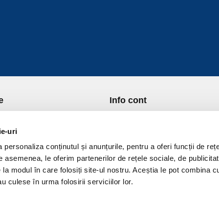
e
Info cont
re Noi
Istoric comenzi
port si Plata
Formular Retur
ie-uri
ica de Returnare
Lista Favorite
personaliza conținutul și anunțurile, pentru a oferi funcții de rețe
ica de confidentialitate
GDPR - Protectia datelor
De asemenea, le oferim partenerilor de rețele sociale, de publicitat
ica Cookies
Contact
e la modul în care folosiți site-ul nostru. Aceștia le pot combina c
ni si conditii
u culese în urma folosirii serviciilor lor.