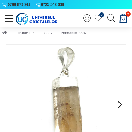
0799 879 911
0725 542 038
0
0
Cristale P-Z
Topaz
Pandantiv topaz