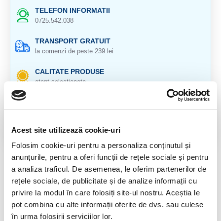
TELEFON INFORMATII
0725.542.038
TRANSPORT GRATUIT
la comenzi de peste 239 lei
CALITATE PRODUSE
atent selectionate
RETURNARE PRODUSE
in 14 zile si banii inapoi
Acest site utilizează cookie-uri
GARANTIE PRODUSE
pentru toate produsele
Folosim cookie-uri pentru a personaliza conținutul și
anunțurile, pentru a oferi funcții de rețele sociale și pentru
DESCRIERE PRODUS
a analiza traficul. De asemenea, le oferim partenerilor de
rețele sociale, de publicitate și de analize informații cu
Origine: Pakistan
privire la modul în care folosiți site-ul nostru. Aceștia le
pot combina cu alte informații oferite de dvs. sau culese
Cristal natural 100 %.
în urma folosirii serviciilor lor.