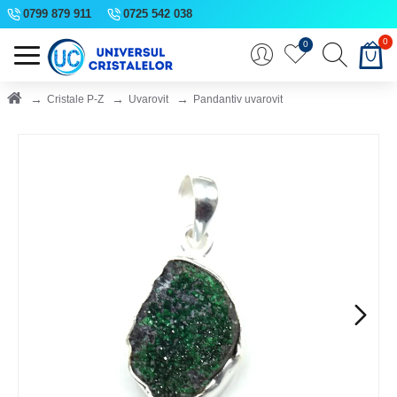
0799 879 911
0725 542 038
0
0
Cristale P-Z
Uvarovit
Pandantiv uvarovit