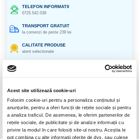
TELEFON INFORMATII
0725.542.038
TRANSPORT GRATUIT
la comenzi de peste 239 lei
CALITATE PRODUSE
atent selectionate
RETURNARE PRODUSE
in 14 zile si banii inapoi
GARANTIE PRODUSE
pentru toate produsele
Acest site utilizează cookie-uri
Folosim cookie-uri pentru a personaliza conținutul și
DESCRIERE PRODUS
anunțurile, pentru a oferi funcții de rețele sociale și pentru
a analiza traficul. De asemenea, le oferim partenerilor de
Pandantiv cu argint 925
rețele sociale, de publicitate și de analize informații cu
Origine: Rusia
privire la modul în care folosiți site-ul nostru. Aceștia le
pot combina cu alte informații oferite de dvs. sau culese