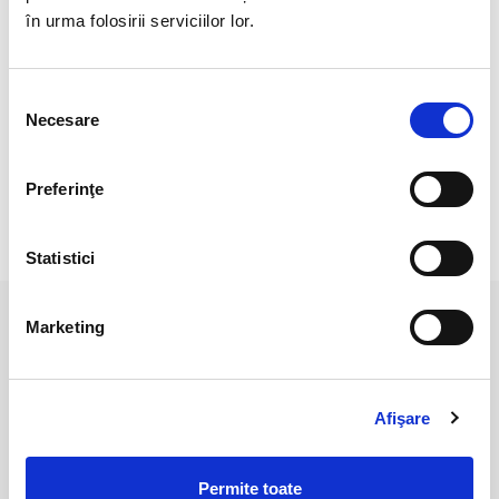
Cristal natural 100 %.
în urma folosirii serviciilor lor.
Cristal Unicat. Veti primi exact produsul din imagine.
Pozele sunt realizate cu aparat profesionist sub lumina alba.
Selecția
Necesare
consimțământului
Culoarea poate diferi usor, in functie de rezolutia
mobilului/tabletei/laptopului dumneavoastra.
Preferinţe
RECENZII CLIENTI
Statistici
Marketing
PRODUSE ASEMANATOARE
Afişare
Permite toate