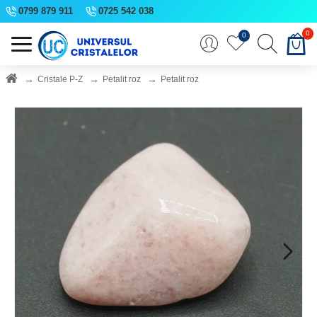
0799 879 911
0725 542 038
0
0
Cristale P-Z
Petalit roz
Petalit roz