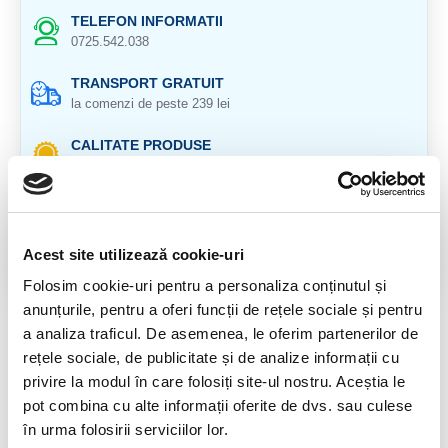
TELEFON INFORMATII
0725.542.038
TRANSPORT GRATUIT
la comenzi de peste 239 lei
CALITATE PRODUSE
atent selectionate
RETURNARE PRODUSE
in 14 zile si banii inapoi
Acest site utilizează cookie-uri
GARANTIE PRODUSE
Folosim cookie-uri pentru a personaliza conținutul și
pentru toate produsele
anunțurile, pentru a oferi funcții de rețele sociale și pentru
a analiza traficul. De asemenea, le oferim partenerilor de
DESCRIERE PRODUS
rețele sociale, de publicitate și de analize informații cu
Cristal natural 100 %.
privire la modul în care folosiți site-ul nostru. Aceștia le
pot combina cu alte informații oferite de dvs. sau culese
Cristal Unicat. Veti primi exact produsul din imagine.
în urma folosirii serviciilor lor.