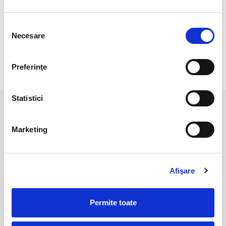
Pozele sunt realizate cu aparat profesionist sub lumina alba.
Culoarea poate diferi usor, in functie de rezolutia
Selecția
mobilului/tableteli/laptopului dumneavoastra.
Necesare
consimțământului
Preferinţe
RECENZII CLIENTI
Statistici
PRODUSE ASEMANATOARE
Marketing
Stoc indisponibil
Afişare
Permite toate