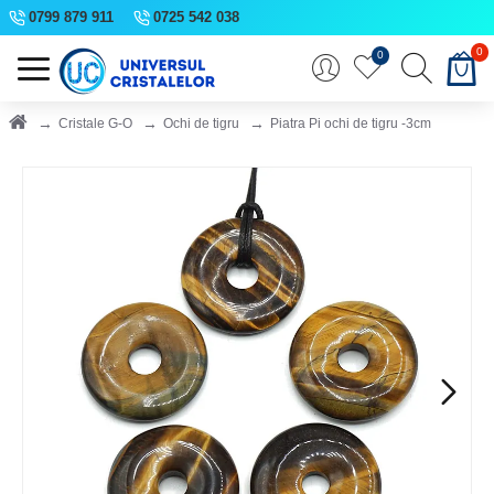
0799 879 911
0725 542 038
0
0
Cristale G-O
Ochi de tigru
Piatra Pi ochi de tigru -3cm