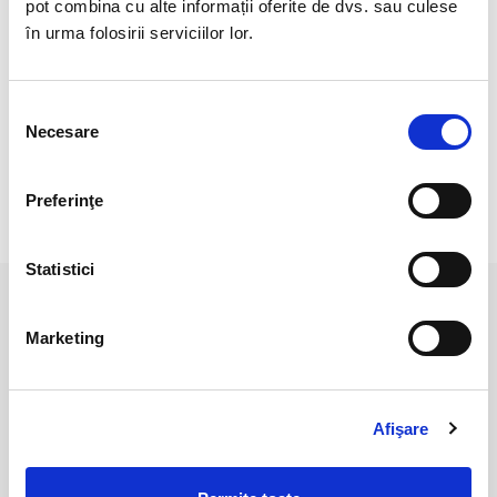
Veti primi un produs asemanator cu cele din imagine.
pot combina cu alte informații oferite de dvs. sau culese
în urma folosirii serviciilor lor.
Pozele sunt realizate cu aparat profesionist sub lumina alba.
Culoarea poate diferi usor, in functie de rezolutia ecranului
Selecția
dispozitivului dumneavoastra (smartphone, tableta, laptop,
Necesare
monitor).
consimțământului
Preferinţe
RECENZII CLIENTI
Statistici
PRODUSE ASEMANATOARE
Marketing
Afişare