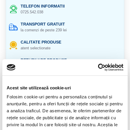
TELEFON INFORMATII
0725.542.038
TRANSPORT GRATUIT
la comenzi de peste 239 lei
CALITATE PRODUSE
atent selectionate
RETURNARE PRODUSE
in 14 zile si banii inapoi
GARANTIE PRODUSE
pentru toate produsele
Acest site utilizează cookie-uri
Folosim cookie-uri pentru a personaliza conținutul și
DESCRIERE PRODUS
anunțurile, pentru a oferi funcții de rețele sociale și pentru
Cristal natural 100 %.
a analiza traficul. De asemenea, le oferim partenerilor de
rețele sociale, de publicitate și de analize informații cu
Dimensiune : 3cm
privire la modul în care folosiți site-ul nostru. Aceștia le