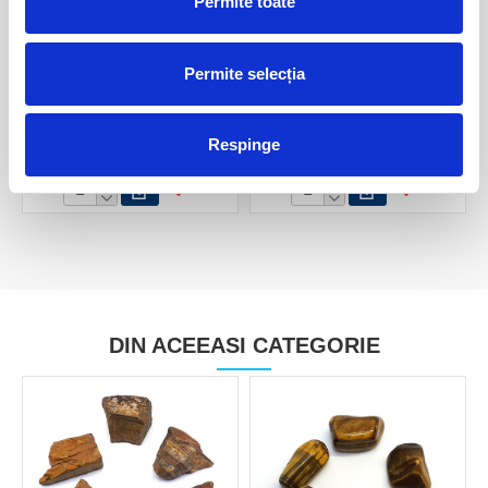
Permite toate
Permite selecția
Piatra Pi carneol - 4cm
Piatra Pi cristal de stanca
-4cm
40,00 Lei
Respinge
60,00 Lei
DIN ACEEASI CATEGORIE