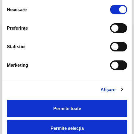
Selecția
Necesare
consimțământului
RECENZII CLIENTI
Preferinţe
PRODUSE ASEMANATOARE
Statistici
Marketing
Afişare
Permite toate
Piramida chakre unicat m2
Piramida chakre unicat m1
90,00 Lei
90,00 Lei
Permite selecția