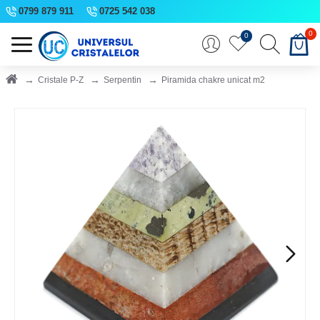
0799 879 911
0725 542 038
0
0
Cristale P-Z
Serpentin
Piramida chakre unicat m2