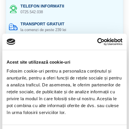
TELEFON INFORMATII
0725.542.038
TRANSPORT GRATUIT
la comenzi de peste 239 lei
CALITATE PRODUSE
atent selectionate
RETURNARE PRODUSE
Acest site utilizează cookie-uri
in 14 zile si banii inapoi
Folosim cookie-uri pentru a personaliza conținutul și
GARANTIE PRODUSE
anunțurile, pentru a oferi funcții de rețele sociale și pentru
pentru toate produsele
a analiza traficul. De asemenea, le oferim partenerilor de
rețele sociale, de publicitate și de analize informații cu
DESCRIERE PRODUS
privire la modul în care folosiți site-ul nostru. Aceștia le
pot combina cu alte informații oferite de dvs. sau culese
Prezinta imperfectiuni.
în urma folosirii serviciilor lor.
Dimensiune baza aproximativ : 5,5 cm