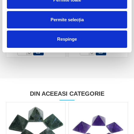
Permite selecția
Cuart albastru piatra rulata
Cuart albastru
Respinge
3,00 Lei
7,00 Lei
DIN ACEEASI CATEGORIE