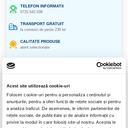
TELEFON INFORMATII
0725.542.038
TRANSPORT GRATUIT
la comenzi de peste 239 lei
CALITATE PRODUSE
atent selectionate
RETURNARE PRODUSE
in 14 zile si banii inapoi
GARANTIE PRODUSE
pentru toate produsele
Acest site utilizează cookie-uri
Folosim cookie-uri pentru a personaliza conținutul și
DESCRIERE PRODUS
anunțurile, pentru a oferi funcții de rețele sociale și pentru
Origine: Brazilia
a analiza traficul. De asemenea, le oferim partenerilor de
rețele sociale, de publicitate și de analize informații cu
Cristal natural 100 %.
privire la modul în care folosiți site-ul nostru. Aceștia le