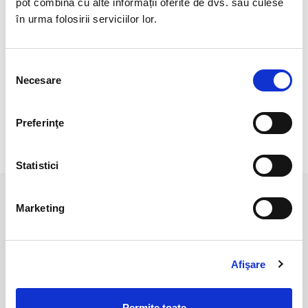
pot combina cu alte informații oferite de dvs. sau culese
Cristal Unicat. Veti primi exact produsul din imagine.
în urma folosirii serviciilor lor.
Dimensiuni: aproximativ 2,5 cm
Pozele sunt realizate cu aparat profesionist sub lumina alba.
Selecția
Culoarea poate diferi usor, in functie de rezolutia
Necesare
consimțământului
mobilului/tabletei/laptopului dumneavoastra.
Preferinţe
RECENZII CLIENTI
Statistici
PRODUSE ASEMANATOARE
Marketing
Afişare
Permite toate