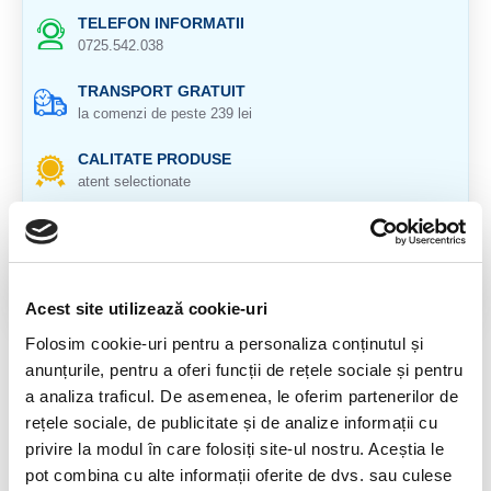
TELEFON INFORMATII
0725.542.038
TRANSPORT GRATUIT
la comenzi de peste 239 lei
CALITATE PRODUSE
atent selectionate
RETURNARE PRODUSE
in 14 zile si banii inapoi
GARANTIE PRODUSE
Acest site utilizează cookie-uri
pentru toate produsele
Folosim cookie-uri pentru a personaliza conținutul și
anunțurile, pentru a oferi funcții de rețele sociale și pentru
DESCRIERE PRODUS
a analiza traficul. De asemenea, le oferim partenerilor de
Origine : Peru
rețele sociale, de publicitate și de analize informații cu
privire la modul în care folosiți site-ul nostru. Aceștia le
Cristal natural 100 %.
pot combina cu alte informații oferite de dvs. sau culese