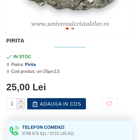
PIRITA
IN STOC
Piatra:
Pirita
Cod produs:
un-25prc13
25,00 Lei
ADAUGA IN COS
TELEFON COMENZI
0799.879.911 / 0723.145.611