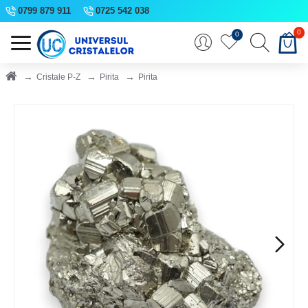
0799 879 911
0725 542 038
0
0
Cristale P-Z
Pirita
Pirita