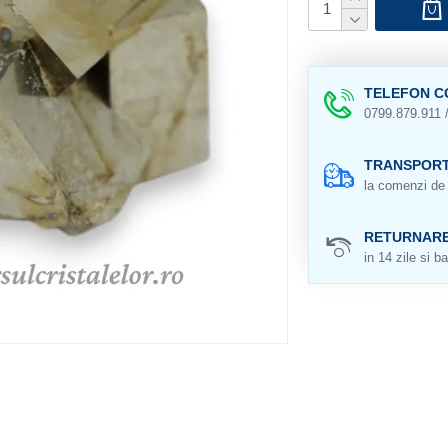
TELEFON C
0799.879.911 
TRANSPORT
la comenzi de 
RETURNAR
in 14 zile si ba