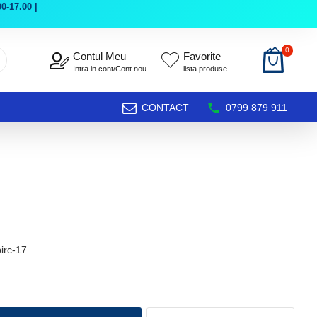
0-17.00 |
0
Contul Meu
Favorite
Intra in cont/Cont nou
lista produse
CONTACT
0799 879 911
irc-17