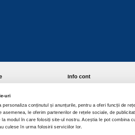
e
Info cont
re Noi
Istoric comenzi
port si Plata
Formular Retur
ie-uri
ica de Returnare
Lista Favorite
personaliza conținutul și anunțurile, pentru a oferi funcții de rețe
ica de confidentialitate
GDPR - Protectia datelor
De asemenea, le oferim partenerilor de rețele sociale, de publicitat
ica Cookies
Contact
e la modul în care folosiți site-ul nostru. Aceștia le pot combina c
ni si conditii
u culese în urma folosirii serviciilor lor.