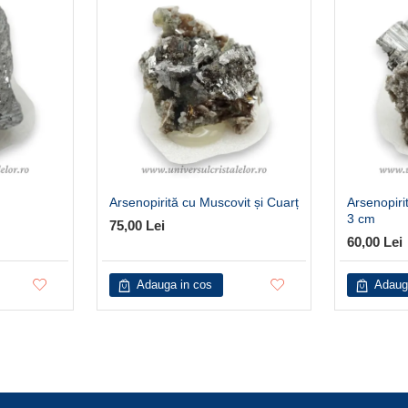
Arsenopirită cu Muscovit și Cuarț
Arsenopiri
3 cm
75,00 Lei
60,00 Lei
Adauga in cos
Adaug