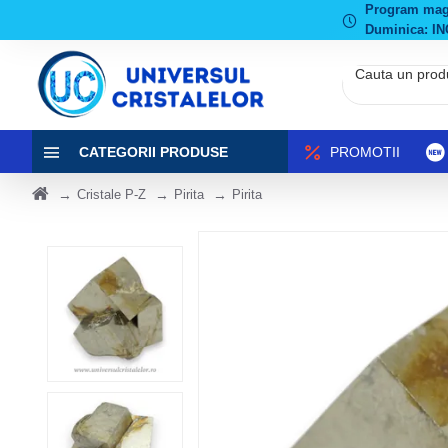
Program magaz
Duminica: IN
CATEGORII PRODUSE
PROMOTII
Cristale P-Z
Pirita
Pirita