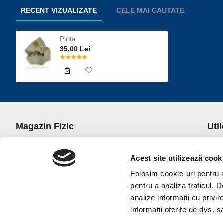
RECENT VIZUALIZATE
CELE MAI CAUTATE
Pirita
35,00 Lei
Magazin Fizic
Util
B-dul I.C. Bratianu nr. 5, Bucuresti, Sector 3
Desp
Trans
Acest site utilizează cook
office@universulcristalelor.ro
Polit
Folosim cookie-uri pentru a 
0799 879 911, 0723 145 611 (Comenzi Telefonice)
Polit
pentru a analiza traficul. 
0725 542 038 (Informatii)
Polit
analize informații cu privir
Luni-Vineri: 10.00-19.00
Terme
informații oferite de dvs. sa
Sambata: 11.00-17.00