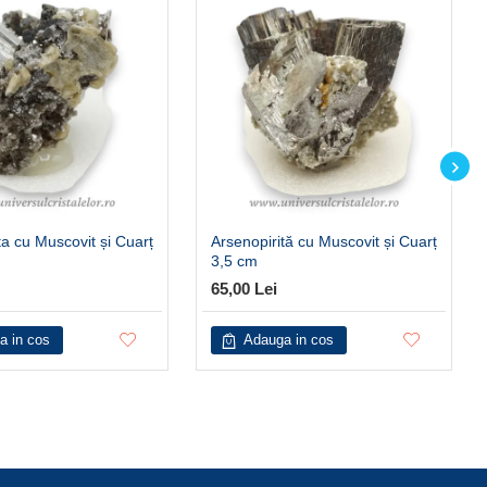
ta cu Muscovit și Cuarț
Arsenopirită cu Muscovit și Cuarț
3,5 cm
65,00 Lei
a in cos
Adauga in cos