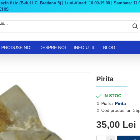
in fizic (B-dul I.C. Bratianu 5) | Luni-Vineri: 10.00-19.00 | Sambata: 11.0
CHIS
PRODUSE NOI
DESPRE NOI
INFO UTIL
BLOG
Pirita
IN STOC
Piatra:
Pirita
Cod produs:
un-35p
35,00 Lei