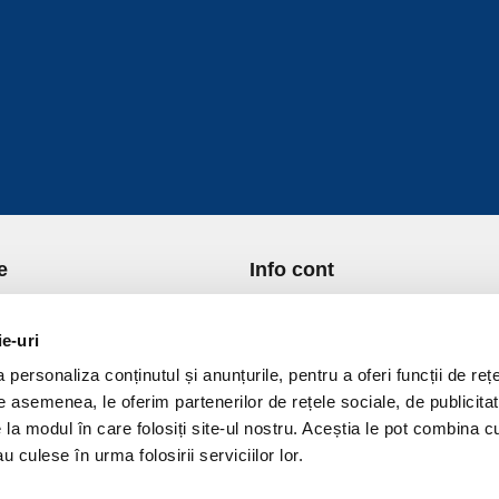
e
Info cont
re Noi
Istoric comenzi
port si Plata
Formular Retur
ie-uri
ica de Returnare
Lista Favorite
personaliza conținutul și anunțurile, pentru a oferi funcții de rețe
ica de confidentialitate
GDPR - Protectia datelor
De asemenea, le oferim partenerilor de rețele sociale, de publicitat
ica Cookies
Contact
e la modul în care folosiți site-ul nostru. Aceștia le pot combina c
ni si conditii
u culese în urma folosirii serviciilor lor.