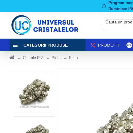
Program magaz
Duminica: IN
CATEGORII PRODUSE
PROMOTII
Cristale P-Z
Pirita
Pirita