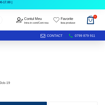
0-17.00 |
0
Contul Meu
Favorite
Intra in cont/Cont nou
lista produse
CONTACT
0799 879 911
0cb-19