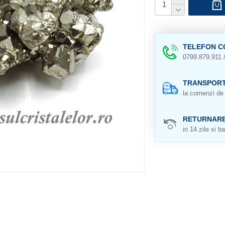
TELEFON C
0799.879.911 
TRANSPORT
la comenzi de 
RETURNAR
in 14 zile si ba