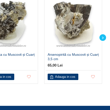
ta cu Muscovit și Cuarț
Arsenopirită cu Muscovit și Cuarț
3,5 cm
65,00 Lei
a in cos
Adauga in cos