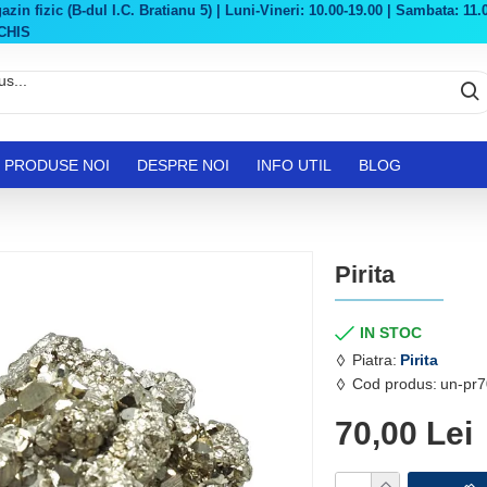
in fizic (B-dul I.C. Bratianu 5) | Luni-Vineri: 10.00-19.00 | Sambata: 11.0
CHIS
PRODUSE NOI
DESPRE NOI
INFO UTIL
BLOG
Pirita
IN STOC
Piatra:
Pirita
Cod produs:
un-pr7
70,00 Lei