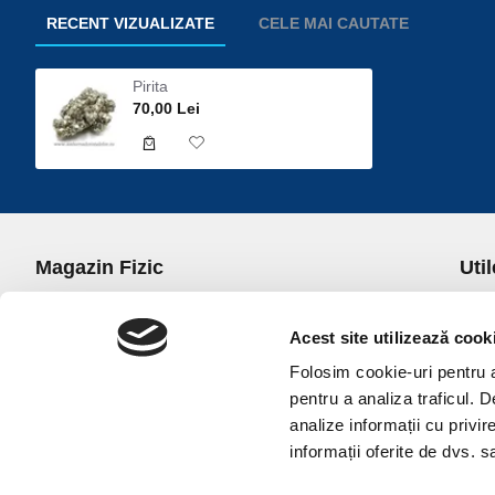
RECENT VIZUALIZATE
CELE MAI CAUTATE
Pirita
70,00 Lei
Magazin Fizic
Util
B-dul I.C. Bratianu nr. 5, Bucuresti, Sector 3
Desp
Trans
Acest site utilizează cook
office@universulcristalelor.ro
Polit
Folosim cookie-uri pentru a 
0799 879 911, 0723 145 611 (Comenzi Telefonice)
Polit
pentru a analiza traficul. 
0725 542 038 (Informatii)
Polit
analize informații cu privir
Luni-Vineri: 10.00-19.00
Terme
informații oferite de dvs. sa
Sambata: 11.00-17.00