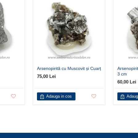
Arsenopirită cu Muscovit și Cuarț
Arsenopiri
3 cm
75,00 Lei
60,00 Lei
Adauga in cos
Adaug