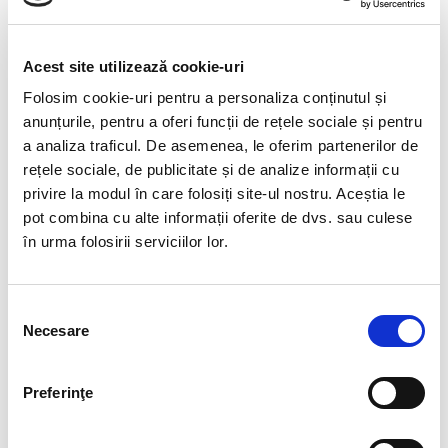
Frunzele: 160 pietricele de citrin, piara naturala, incalzita
Ramurile: fir de sarma de cupru emailat
Acest site utilizează cookie-uri
Baza: ametist cu dimensiuni variabile ( intre 13-17 cm );
Folosim cookie-uri pentru a personaliza conținutul și
ametist piatra naturala 100%
anunțurile, pentru a oferi funcții de rețele sociale și pentru
Inaltime : aproximativ 24-28 cm
a analiza traficul. De asemenea, le oferim partenerilor de
rețele sociale, de publicitate și de analize informații cu
privire la modul în care folosiți site-ul nostru. Aceștia le
Pozele sunt realizate cu aparat profesionist sub lumina alba.
pot combina cu alte informații oferite de dvs. sau culese
în urma folosirii serviciilor lor.
Culoarea poate diferi usor, in functie de rezolutia
mobilului/tabletei/laptopului dumneavoastra
Selecția
Necesare
consimțământului
Nota
: Datorita faptului ca baza este din
bucati de ametist ( fiecare bucata fiind
unicat ) pentru orice comanda de unul
Preferinţe
sau mai multi pomi se discuta telefonic
in prealabil.
Pretul poate varia in functie