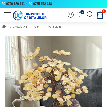
0799 879 911
0725 542 038
0
0
Cristale A-F
Citrin
Pom citrin