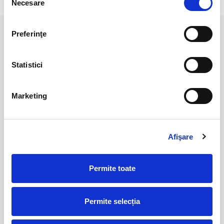
Necesare
consimțământului
Preferinţe
PRODUSE ASEMANATOARE
Statistici
Marketing
Afişare
Rodonit
Rodonit polisat
Permite toate
60,00 Lei
40,00 Lei
Permite selecția