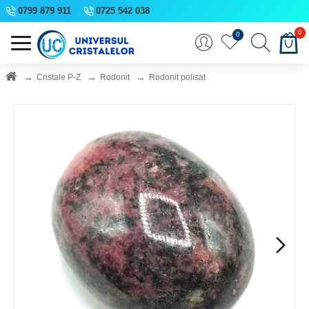
0799 879 911
0725 542 038
0
0
Cristale P-Z
Rodonit
Rodonit polisat