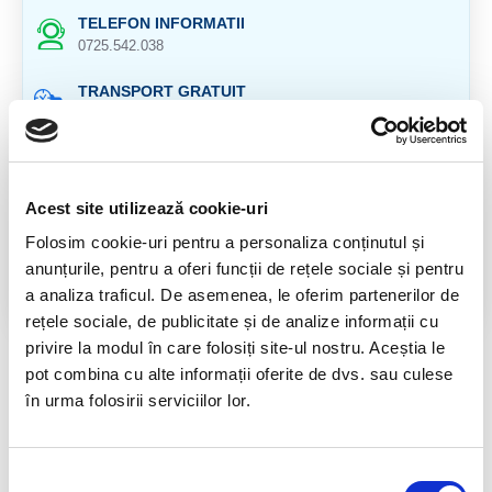
TELEFON INFORMATII
0725.542.038
TRANSPORT GRATUIT
la comenzi de peste 239 lei
CALITATE PRODUSE
atent selectionate
Acest site utilizează cookie-uri
RETURNARE PRODUSE
Folosim cookie-uri pentru a personaliza conținutul și
in 14 zile si banii inapoi
anunțurile, pentru a oferi funcții de rețele sociale și pentru
a analiza traficul. De asemenea, le oferim partenerilor de
GARANTIE PRODUSE
pentru toate produsele
rețele sociale, de publicitate și de analize informații cu
privire la modul în care folosiți site-ul nostru. Aceștia le
DESCRIERE PRODUS
pot combina cu alte informații oferite de dvs. sau culese
în urma folosirii serviciilor lor.
Provenienta : Madagascar
Selecția
RECENZII CLIENTI