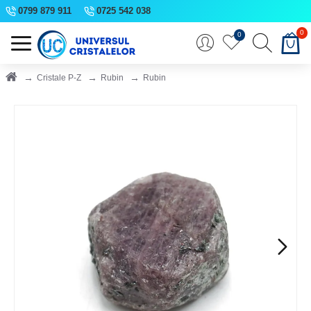
0799 879 911
0725 542 038
0
0
Cristale P-Z
Rubin
Rubin