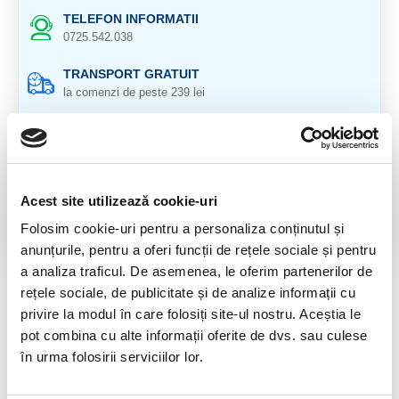
TELEFON INFORMATII
0725.542.038
TRANSPORT GRATUIT
la comenzi de peste 239 lei
CALITATE PRODUSE
atent selectionate
RETURNARE PRODUSE
Acest site utilizează cookie-uri
in 14 zile si banii inapoi
Folosim cookie-uri pentru a personaliza conținutul și
GARANTIE PRODUSE
anunțurile, pentru a oferi funcții de rețele sociale și pentru
pentru toate produsele
a analiza traficul. De asemenea, le oferim partenerilor de
rețele sociale, de publicitate și de analize informații cu
RECENZII CLIENTI
privire la modul în care folosiți site-ul nostru. Aceștia le
pot combina cu alte informații oferite de dvs. sau culese
Nu sunt opinii despre acest produs.
în urma folosirii serviciilor lor.
SPUNE-ŢI OPINIA
Autentifică-te
sau
Înregistrează un cont nou
pentru a putea