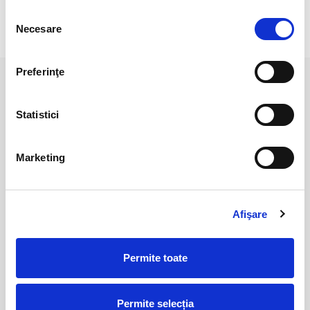
scie o opinie
Selecția
Necesare
consimțământului
Preferinţe
PRODUSE ASEMANATOARE
Statistici
Marketing
Afişare
Permite toate
Rubin in zoisit piatra rulata
Rubin in zoisit
25,00 Lei
35,00 Lei
Permite selecția