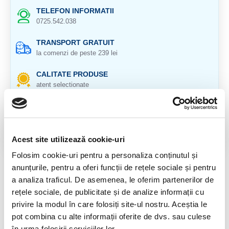
TELEFON INFORMATII
0725.542.038
TRANSPORT GRATUIT
la comenzi de peste 239 lei
CALITATE PRODUSE
atent selectionate
RETURNARE PRODUSE
in 14 zile si banii inapoi
GARANTIE PRODUSE
Acest site utilizează cookie-uri
pentru toate produsele
Folosim cookie-uri pentru a personaliza conținutul și
anunțurile, pentru a oferi funcții de rețele sociale și pentru
DESCRIERE PRODUS
a analiza traficul. De asemenea, le oferim partenerilor de
rețele sociale, de publicitate și de analize informații cu
Origine:
Brazilia
privire la modul în care folosiți site-ul nostru. Aceștia le
Cristal natural 100%
pot combina cu alte informații oferite de dvs. sau culese
în urma folosirii serviciilor lor.