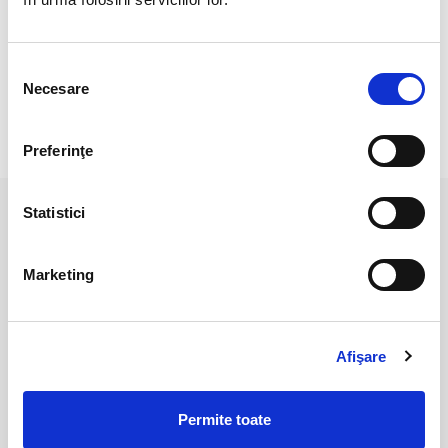
Cristal unicat. Veti primi exact produsul din imagine.
Culoarea poate diferi usor, in functie de rezolutia
mobilului/tabletei/laptopului dumneavoastra.
Selecția
Necesare
consimțământului
RECENZII CLIENTI
Preferinţe
Statistici
PRODUSE ASEMANATOARE
Marketing
Afişare
Permite toate