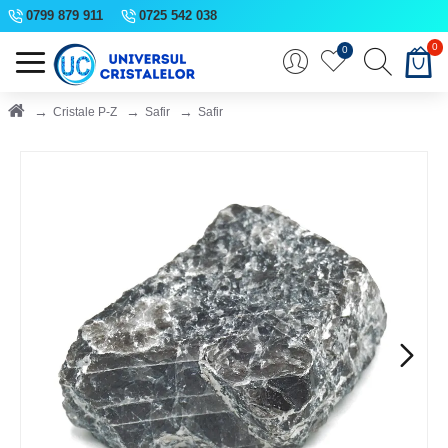
0799 879 911
0725 542 038
0
0
Cristale P-Z
Safir
Safir