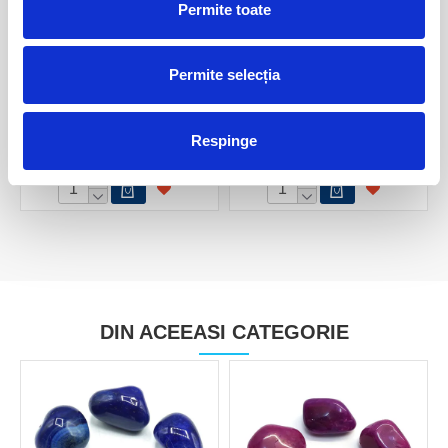
Permite toate
Permite selecția
Sculptura agat unicat m03
Sculptura agat unicat m04
100,00 Lei
100,00 Lei
Respinge
DIN ACEEASI CATEGORIE