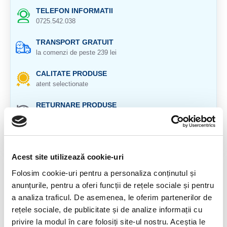
TELEFON INFORMATII
0725.542.038
TRANSPORT GRATUIT
la comenzi de peste 239 lei
CALITATE PRODUSE
atent selectionate
RETURNARE PRODUSE
in 14 zile si banii inapoi
GARANTIE PRODUSE
pentru toate produsele
Acest site utilizează cookie-uri
DESCRIERE PRODUS
Folosim cookie-uri pentru a personaliza conținutul și
anunțurile, pentru a oferi funcții de rețele sociale și pentru
Origine: Madagascar
a analiza traficul. De asemenea, le oferim partenerilor de
rețele sociale, de publicitate și de analize informații cu
Prezinta imperfectiuni.
privire la modul în care folosiți site-ul nostru. Aceștia le