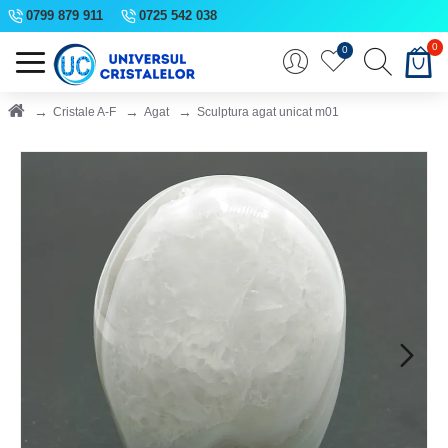
0799 879 911
0725 542 038
0
0
Cristale A-F
Agat
Sculptura agat unicat m01