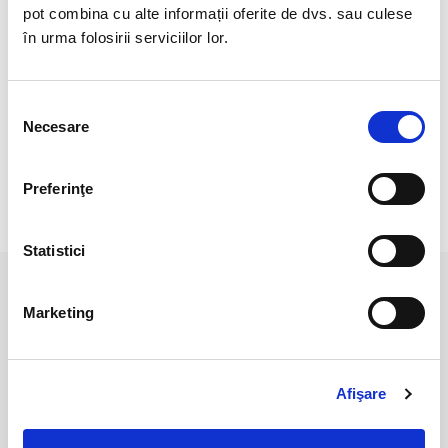
Cristal natural 100 %.
pot combina cu alte informații oferite de dvs. sau culese
în urma folosirii serviciilor lor.
Cristal Unicat. Veti primi exact produsul din imagine.
Pozele sunt realizate cu aparat profesionist sub lumina alba.
Selecția
Culoarea poate diferi usor, in functie de rezolutia
Necesare
consimțământului
mobilului/tabletei/laptopului dumneavoastra.
Preferinţe
RECENZII CLIENTI
Statistici
PRODUSE ASEMANATOARE
Marketing
Afişare