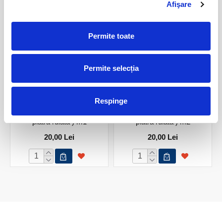
Afişare
Permite toate
Permite selecția
Respinge
Set selenit ( pandantiv plus
Set selenit ( pandantiv plus
piatra rulata ) m1
piatra rulata ) m2
20,00 Lei
20,00 Lei