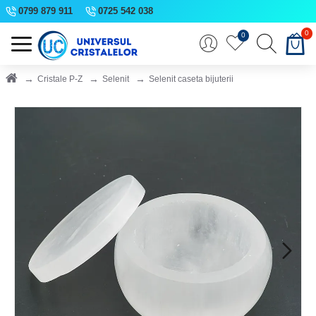
0799 879 911
0725 542 038
0
0
Cristale P-Z
Selenit
Selenit caseta bijuterii