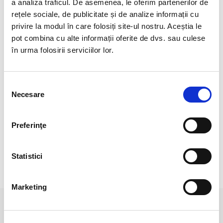
Compozitie chimica
:
Ca(SO4)·2H2O
a analiza traficul. De asemenea, le oferim partenerilor de
rețele sociale, de publicitate și de analize informații cu
Culoare
:
incolor, alb, galben, gri-verde, uneori maroniu,
privire la modul în care folosiți site-ul nostru. Aceștia le
pot combina cu alte informații oferite de dvs. sau culese
Duritate
:
1.5-2
în urma folosirii serviciilor lor.
Luciu
:
vitros, sidefat, semi-lucios, transparent
Transparenta :
-
Selecția
Polaritate :
Yin
Necesare
consimțământului
Veti primi un produs asemanator cu cel din imagine.
Preferinţe
Pretul este pentru o singura bucata.
Statistici
RECENZII CLIENTI
Marketing
PRODUSE ASEMANATOARE