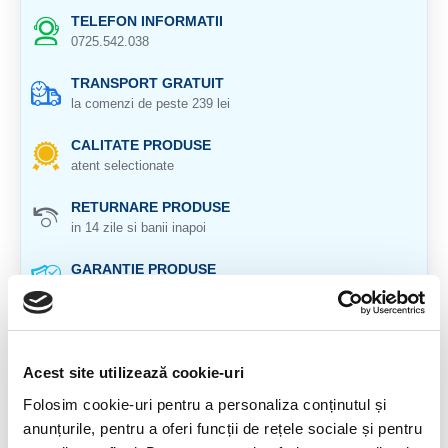
TELEFON INFORMATII
0725.542.038
TRANSPORT GRATUIT
la comenzi de peste 239 lei
CALITATE PRODUSE
atent selectionate
RETURNARE PRODUSE
in 14 zile si banii inapoi
GARANTIE PRODUSE
pentru toate produsele
DESCRIERE PRODUS
Acest site utilizează cookie-uri
Selenit gips
Folosim cookie-uri pentru a personaliza conținutul și
Numele :
dupa “ Selene” zeita greaca a Lunii
anunțurile, pentru a oferi funcții de rețele sociale și pentru