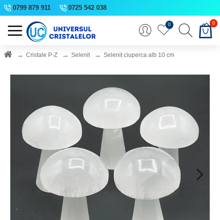
0799 879 911
0725 542 038
0
0
Cristale P-Z
Selenit
Selenit ciuperca alb 10 cm