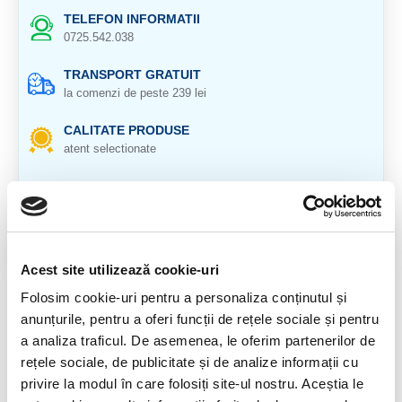
TELEFON INFORMATII
0725.542.038
TRANSPORT GRATUIT
la comenzi de peste 239 lei
CALITATE PRODUSE
atent selectionate
RETURNARE PRODUSE
in 14 zile si banii inapoi
GARANTIE PRODUSE
pentru toate produsele
Acest site utilizează cookie-uri
Folosim cookie-uri pentru a personaliza conținutul și
DESCRIERE PRODUS
anunțurile, pentru a oferi funcții de rețele sociale și pentru
Cristal natural 100 %.
a analiza traficul. De asemenea, le oferim partenerilor de
rețele sociale, de publicitate și de analize informații cu
Origine: Maroc
privire la modul în care folosiți site-ul nostru. Aceștia le