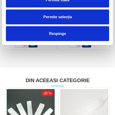
Permite selecția
Selenit ciuperca 7 cm
Selenit ciuperca 10 cm
Respinge
25,00 Lei
50,00 Lei
DIN ACEEASI CATEGORIE
-20 %