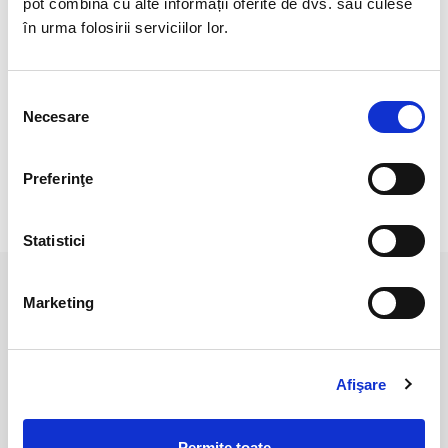
pot combina cu alte informații oferite de dvs. sau culese
Dimensiune: ~10 cm
în urma folosirii serviciilor lor.
Veti primi un produs asemaantor cu cele 5 din imagine.
Pozele sunt realizate cu aparat profesionist sub lumina alba.
Selecția
Culoarea poate diferi usor, in functie de rezolutia
Necesare
consimțământului
mobilului/tabletei/laptopului dumneavoastra.
Preferinţe
RECENZII CLIENTI
Statistici
PRODUSE ASEMANATOARE
Marketing
Afişare
Permite toate