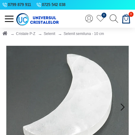
0799 879 911
0725 542 038
0
0
Cristale P-Z
Selenit
Selenit semiluna - 10 cm