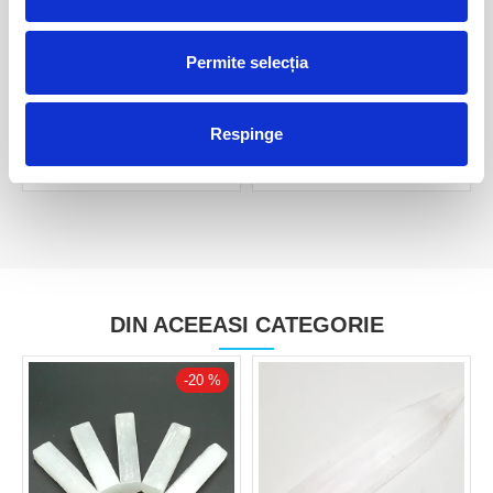
Permite selecția
Set selenit ( pandantiv plus
Set selenit ( pandantiv plus
piatra rulata ) m1
piatra rulata ) m2
20,00 Lei
20,00 Lei
Respinge
DIN ACEEASI CATEGORIE
-20 %