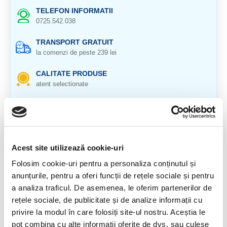
TELEFON INFORMATII
0725.542.038
TRANSPORT GRATUIT
la comenzi de peste 239 lei
CALITATE PRODUSE
atent selectionate
RETURNARE PRODUSE
in 14 zile si banii inapoi
GARANTIE PRODUSE
pentru toate produsele
Acest site utilizează cookie-uri
Folosim cookie-uri pentru a personaliza conținutul și
DESCRIERE PRODUS
anunțurile, pentru a oferi funcții de rețele sociale și pentru
a analiza traficul. De asemenea, le oferim partenerilor de
Cristal natural 100 %.
rețele sociale, de publicitate și de analize informații cu
Dimensiune : aproximativ 10 cm
privire la modul în care folosiți site-ul nostru. Aceștia le
pot combina cu alte informații oferite de dvs. sau culese