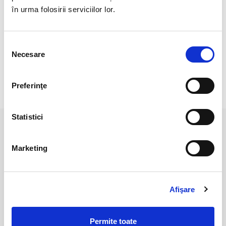
Veti primi un produs asemanator cu cel din imagine.
în urma folosirii serviciilor lor.
Pozele sunt realizate cu aparat profesionist sub lumina alba.
Culoarea poate diferi usor, in functie de rezolutia
Selecția
mobilului/tabletei/laptopului dumneavoastra.
Necesare
consimțământului
Preferinţe
RECENZII CLIENTI
Statistici
PRODUSE ASEMANATOARE
Marketing
Afişare
Permite toate