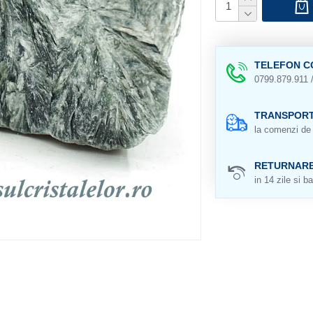
TELEFON C
0799.879.911 
TRANSPORT
la comenzi de 
RETURNAR
in 14 zile si ba