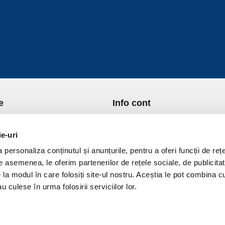
e
Info cont
re Noi
Istoric comenzi
port si Plata
Formular Retur
ie-uri
ica de Returnare
Lista Favorite
personaliza conținutul și anunțurile, pentru a oferi funcții de rețe
ica de confidentialitate
GDPR - Protectia datelor
De asemenea, le oferim partenerilor de rețele sociale, de publicitat
ica Cookies
Contact
e la modul în care folosiți site-ul nostru. Aceștia le pot combina c
ni si conditii
u culese în urma folosirii serviciilor lor.