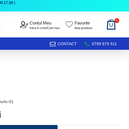
0-17.00 |
0
Contul Meu
Favorite
Intra in cont/Cont nou
lista produse
CONTACT
0799 879 911
srfn-01
i