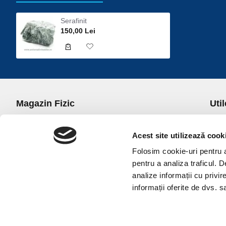
Serafinit
150,00 Lei
Magazin Fizic
Util
B-dul I.C. Bratianu nr. 5, Bucuresti, Sector 3
Desp
Trans
Acest site utilizează cook
office@universulcristalelor.ro
Polit
Folosim cookie-uri pentru a 
0799 879 911, 0723 145 611 (Comenzi Telefonice)
Polit
pentru a analiza traficul. 
0725 542 038 (Informatii)
Polit
analize informații cu privir
Luni-Vineri: 10.00-19.00
Terme
informații oferite de dvs. sa
Sambata: 11.00-17.00