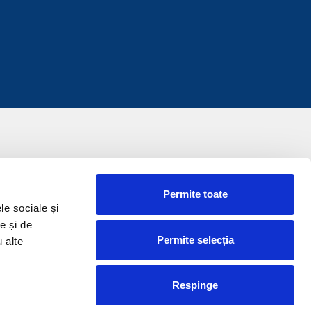
Permite toate
le sociale și
e și de
Permite selecția
u alte
Respinge