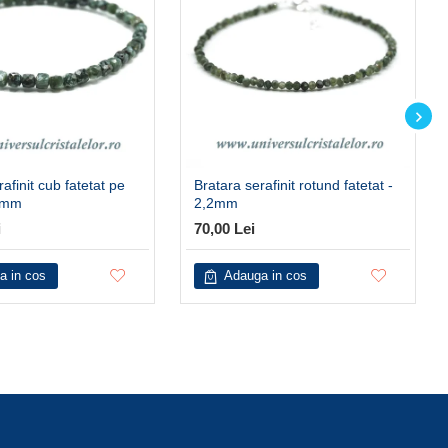
afinit cub fatetat pe
Bratara serafinit rotund fatetat -
4 mm
2,2mm
i
70,00 Lei
a in cos
Adauga in cos