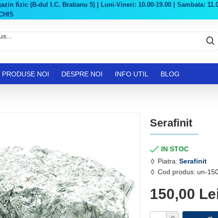
in fizic (B-dul I.C. Bratianu 5) | Luni-Vineri: 10.00-19.00 | Sambata: 11.0
CHIS
PRODUSE NOI
DESPRE NOI
INFO UTIL
BLOG
Serafinit
IN STOC
Piatra:
Serafinit
Cod produs:
un-150
150,00 Le