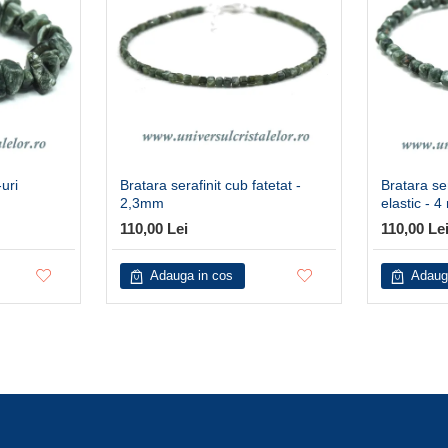
-uri
Bratara serafinit cub fatetat -
Bratara ser
2,3mm
elastic - 
110,00 Lei
110,00 Le
Adauga in cos
Adaug