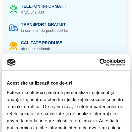
TELEFON INFORMATII
0725.542.038
TRANSPORT GRATUIT
la comenzi de peste 239 lei
CALITATE PRODUSE
atent selectionate
RETURNARE PRODUSE
in 14 zile si banii inapoi
GARANTIE PRODUSE
Acest site utilizează cookie-uri
pentru toate produsele
Folosim cookie-uri pentru a personaliza conținutul și
anunțurile, pentru a oferi funcții de rețele sociale și pentru
DESCRIERE PRODUS
a analiza traficul. De asemenea, le oferim partenerilor de
Origine: Rusia
rețele sociale, de publicitate și de analize informații cu
privire la modul în care folosiți site-ul nostru. Aceștia le
Serafinit felie polisata.
pot combina cu alte informații oferite de dvs. sau culese