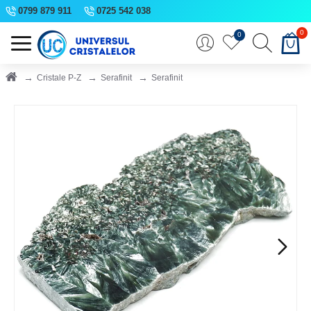
0799 879 911
0725 542 038
0
0
Cristale P-Z
Serafinit
Serafinit