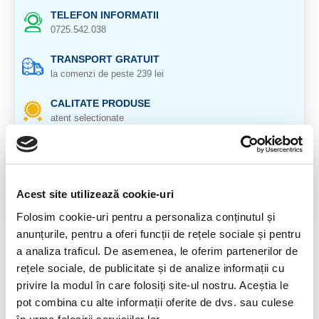
TELEFON INFORMATII
0725.542.038
TRANSPORT GRATUIT
la comenzi de peste 239 lei
CALITATE PRODUSE
atent selectionate
RETURNARE PRODUSE
in 14 zile si banii inapoi
GARANTIE PRODUSE
Acest site utilizează cookie-uri
pentru toate produsele
Folosim cookie-uri pentru a personaliza conținutul și
anunțurile, pentru a oferi funcții de rețele sociale și pentru
DESCRIERE PRODUS
a analiza traficul. De asemenea, le oferim partenerilor de
rețele sociale, de publicitate și de analize informații cu
Set bijuterii din amonit cu argint 925
privire la modul în care folosiți site-ul nostru. Aceștia le
Veti primi exact setul din imagine.
pot combina cu alte informații oferite de dvs. sau culese