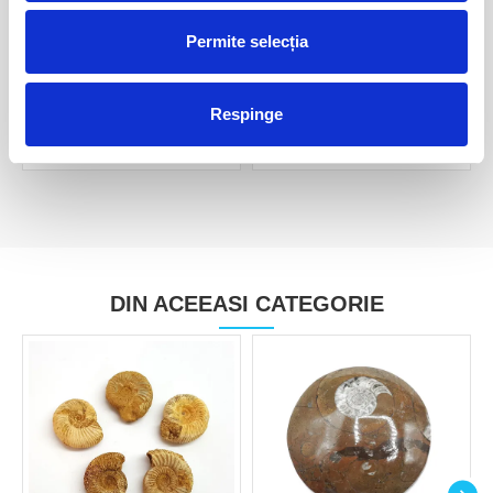
Permite selecția
Set amonit
Set amonit
90,00 Lei
115,00 Lei
Respinge
DIN ACEEASI CATEGORIE