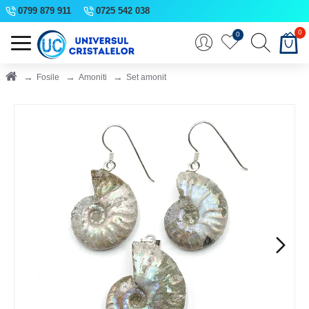
0799 879 911
0725 542 038
0
0
Fosile
Amoniti
Set amonit