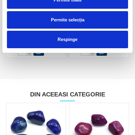
Permite selecția
Sfera agat natural
Sfera agat unicat m05
Respinge
140,00 Lei
60,00 Lei
DIN ACEEASI CATEGORIE