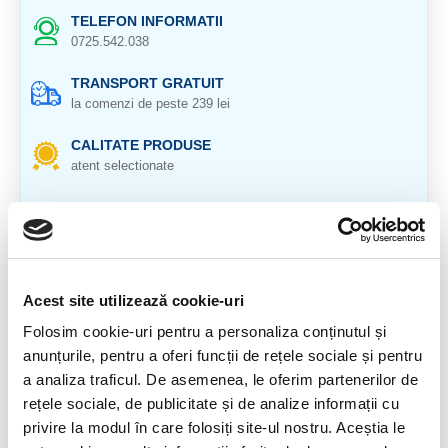
TELEFON INFORMATII
0725.542.038
TRANSPORT GRATUIT
la comenzi de peste 239 lei
CALITATE PRODUSE
atent selectionate
RETURNARE PRODUSE
in 14 zile si banii inapoi
GARANTIE PRODUSE
pentru toate produsele
Acest site utilizează cookie-uri
Folosim cookie-uri pentru a personaliza conținutul și
DESCRIERE PRODUS
anunțurile, pentru a oferi funcții de rețele sociale și pentru
Cristal natural 100 %.
a analiza traficul. De asemenea, le oferim partenerilor de
rețele sociale, de publicitate și de analize informații cu
Cristal Unicat. Veti primi exact produsul din imagine.
privire la modul în care folosiți site-ul nostru. Aceștia le