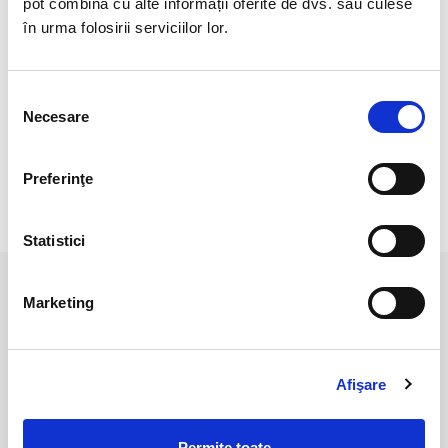
pot combina cu alte informații oferite de dvs. sau culese
Prezinta imperfectiuni.
în urma folosirii serviciilor lor.
Circumferinta: 5,5cm
Pozele sunt realizate cu aparat profesionist sub lumina alba.
Selecția
Culoarea poate diferi usor, in functie de rezolutia
Necesare
consimțământului
mobilului/tabletei/laptopului dumneavoastra.
Preferinţe
RECENZII CLIENTI
Statistici
PRODUSE ASEMANATOARE
Marketing
Afişare
Permite toate