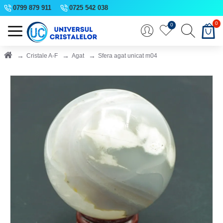
0799 879 911
0725 542 038
0
0
Cristale A-F
Agat
Sfera agat unicat m04