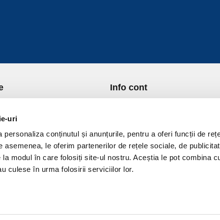
e
Info cont
re Noi
Istoric comenzi
port si Plata
Formular Retur
ie-uri
ica de Returnare
Lista Favorite
personaliza conținutul și anunțurile, pentru a oferi funcții de rețe
ica de confidentialitate
GDPR - Protectia datelor
De asemenea, le oferim partenerilor de rețele sociale, de publicitat
ica Cookies
Contact
e la modul în care folosiți site-ul nostru. Aceștia le pot combina c
ni si conditii
u culese în urma folosirii serviciilor lor.