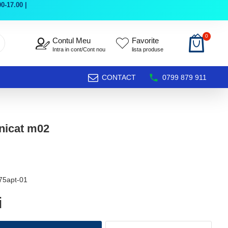
0-17.00 |
0
Contul Meu
Favorite
Intra in cont/Cont nou
lista produse
CONTACT
0799 879 911
unicat m02
75apt-01
i