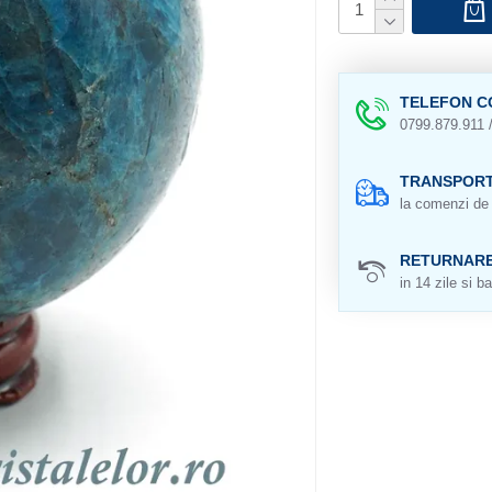
TELEFON C
0799.879.911 
TRANSPORT
la comenzi de 
RETURNAR
in 14 zile si ba