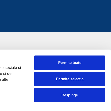
Permite toate
le sociale și
e și de
Permite selecția
u alte
Respinge