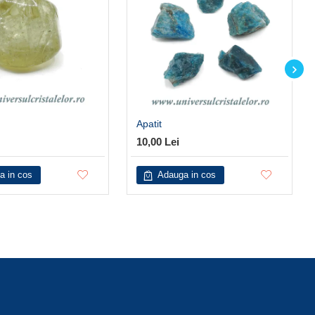
Apatit
10,00 Lei
a in cos
Adauga in cos