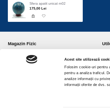
Sfera apatit unicat m02
175,00 Lei
Magazin Fizic
Util
B-dul I.C. Bratianu nr. 5, Bucuresti, Sector 3
Desp
Trans
Acest site utilizează cook
office@universulcristalelor.ro
Polit
Folosim cookie-uri pentru a 
0799 879 911, 0723 145 611 (Comenzi Telefonice)
Polit
pentru a analiza traficul. 
0725 542 038 (Informatii)
Polit
analize informații cu privir
Luni-Vineri: 10.00-19.00
Terme
informații oferite de dvs. sa
Sambata: 11.00-17.00