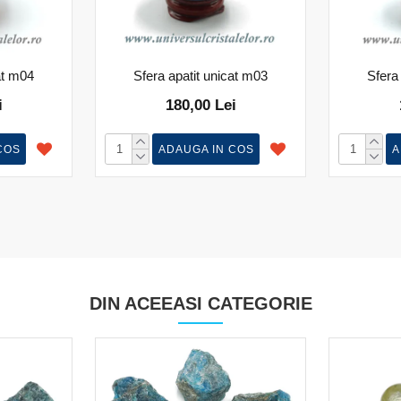
at m04
Sfera apatit unicat m03
Sfera
i
180,00 Lei
COS
ADAUGA IN COS
A
DIN ACEEASI CATEGORIE