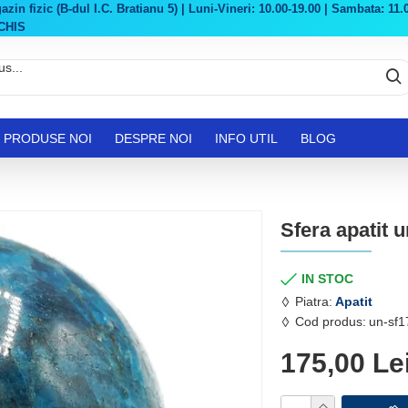
in fizic (B-dul I.C. Bratianu 5) | Luni-Vineri: 10.00-19.00 | Sambata: 11.0
CHIS
PRODUSE NOI
DESPRE NOI
INFO UTIL
BLOG
Sfera apatit 
IN STOC
Piatra:
Apatit
Cod produs:
un-sf1
175,00 Le