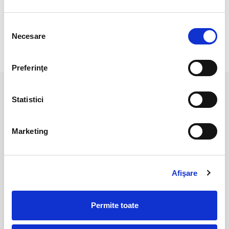
Mentiune:
suportul de lemn nu este inclus in pret
Selecția
Necesare
consimțământului
RECENZII CLIENTI
Preferinţe
PRODUSE ASEMANATOARE
Statistici
Marketing
Afişare
Permite toate
Sfera cristal de stanca
Sfera cristal de stanca