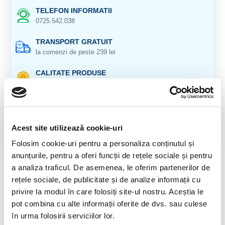
TELEFON INFORMATII
0725.542.038
TRANSPORT GRATUIT
la comenzi de peste 239 lei
CALITATE PRODUSE
atent selectionate
RETURNARE PRODUSE
in 14 zile si banii inapoi
Acest site utilizează cookie-uri
GARANTIE PRODUSE
Folosim cookie-uri pentru a personaliza conținutul și
pentru toate produsele
anunțurile, pentru a oferi funcții de rețele sociale și pentru
a analiza traficul. De asemenea, le oferim partenerilor de
DESCRIERE PRODUS
rețele sociale, de publicitate și de analize informații cu
Provenienta : Madagascar
privire la modul în care folosiți site-ul nostru. Aceștia le
pot combina cu alte informații oferite de dvs. sau culese
Circumferinat : 6cm
în urma folosirii serviciilor lor.