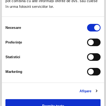
pot combina cu alte informații oferite de dvs. sau culese
Cristal Unicat. Veti primi exact produsul din imagine.
în urma folosirii serviciilor lor.
Pozele sunt realizate cu aparat profesionist sub lumina alba.
Culoarea poate diferi usor, in functie de rezolutia
Selecția
mobilului/tabletei/laptopului dumneavoastra.
Necesare
consimțământului
Suportul nu este inclus in pret.
Preferinţe
RECENZII CLIENTI
Statistici
PRODUSE ASEMANATOARE
Marketing
Afişare
Permite toate