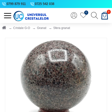
0799 879 911
0725 542 038
0
0
Cristale G-O
Granat
Sfera granat