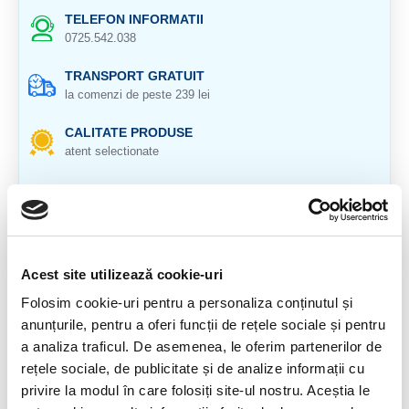
TELEFON INFORMATII
0725.542.038
TRANSPORT GRATUIT
la comenzi de peste 239 lei
CALITATE PRODUSE
atent selectionate
RETURNARE PRODUSE
in 14 zile si banii inapoi
GARANTIE PRODUSE
pentru toate produsele
Acest site utilizează cookie-uri
Folosim cookie-uri pentru a personaliza conținutul și
DESCRIERE PRODUS
anunțurile, pentru a oferi funcții de rețele sociale și pentru
Cristal natural 100 %.
a analiza traficul. De asemenea, le oferim partenerilor de
rețele sociale, de publicitate și de analize informații cu
Circumferinta: 5,9 cm
privire la modul în care folosiți site-ul nostru. Aceștia le