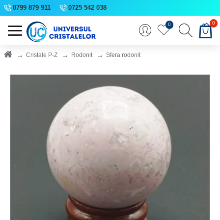
0799 879 911
0725 542 038
0
0
Cristale P-Z
Rodonit
Sfera rodonit