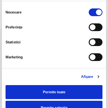
Selecția
Necesare
consimțământului
RECENZII CLIENTI
Preferinţe
PRODUSE ASEMANATOARE
Statistici
Marketing
Afişare
Permite toate
Rodonit
Sfera rodonit
60,00 Lei
Permite selecția
210,00 Lei