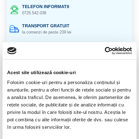
TELEFON INFORMATII
0725.542.038
TRANSPORT GRATUIT
la comenzi de peste 239 lei
CALITATE PRODUSE
atent selectionate
RETURNARE PRODUSE
in 14 zile si banii inapoi
Acest site utilizează cookie-uri
Folosim cookie-uri pentru a personaliza conținutul și
GARANTIE PRODUSE
anunțurile, pentru a oferi funcții de rețele sociale și pentru
pentru toate produsele
a analiza traficul. De asemenea, le oferim partenerilor de
rețele sociale, de publicitate și de analize informații cu
DESCRIERE PRODUS
privire la modul în care folosiți site-ul nostru. Aceștia le
Provenienta : Madagascar
pot combina cu alte informații oferite de dvs. sau culese
în urma folosirii serviciilor lor.
Circumferinta : 4,2 cm