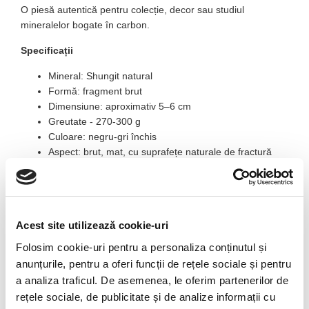
O piesă autentică pentru colecție, decor sau studiul
mineralelor bogate în carbon.
Specificații
Mineral: Shungit natural
Formă: fragment brut
Dimensiune: aproximativ 5–6 cm
Greutate - 270-300 g
Culoare: negru-gri închis
Aspect: brut, mat, cu suprafețe naturale de fractură
Proveniență: mineral natural
in punguta sunt aproximativ 4-5 bucati
Descriere detaliată
Acest site utilizează cookie-uri
Shungitul este o rocă naturală bogată în carbon, apreciată
atât de colecționari, cât și de pasionații de minerale datorită
Folosim cookie-uri pentru a personaliza conținutul și
aspectului său distinct și originii sale geologice interesante.
anunțurile, pentru a oferi funcții de rețele sociale și pentru
Suprafața sa neagră mată și structura compactă îi oferă un
a analiza traficul. De asemenea, le oferim partenerilor de
aspect sobru și elegant.
rețele sociale, de publicitate și de analize informații cu