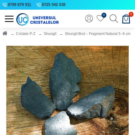
0799 879 911
0725 542 038
0
0
Cristale P-Z
Shungit
Shungit Brut – Fragment Natural 5–6 cm