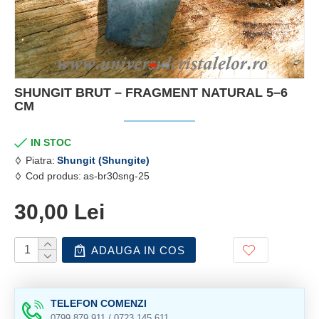
SHUNGIT BRUT – FRAGMENT NATURAL 5–6
CM
IN STOC
Piatra:
Shungit (Shungite)
Cod produs:
as-br30sng-25
30,00 Lei
ADAUGA IN COS
TELEFON COMENZI
0799.879.911 / 0723.145.611