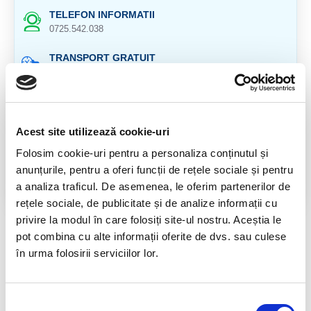
TELEFON INFORMATII
0725.542.038
TRANSPORT GRATUIT
la comenzi de peste 239 lei
CALITATE PRODUSE
atent selectionate
Acest site utilizează cookie-uri
RETURNARE PRODUSE
Folosim cookie-uri pentru a personaliza conținutul și
in 14 zile si banii inapoi
anunțurile, pentru a oferi funcții de rețele sociale și pentru
a analiza traficul. De asemenea, le oferim partenerilor de
GARANTIE PRODUSE
pentru toate produsele
rețele sociale, de publicitate și de analize informații cu
privire la modul în care folosiți site-ul nostru. Aceștia le
DESCRIERE PRODUS
pot combina cu alte informații oferite de dvs. sau culese
în urma folosirii serviciilor lor.
Provenienta : Brazilia
Selecția
RECENZII CLIENTI