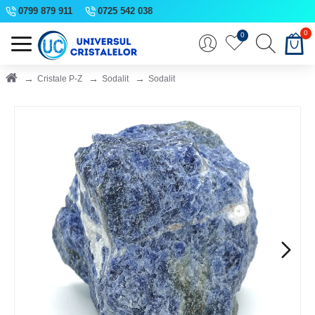
0799 879 911
0725 542 038
0
0
Cristale P-Z
Sodalit
Sodalit