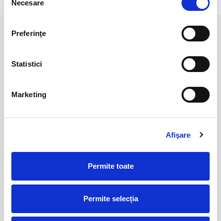
Necesare
consimțământului
Preferinţe
PRODUSE ASEMANATOARE
Statistici
Marketing
Afişare
Sodalit
Sodalit
Permite toate
20,00 Lei
60,00 Lei
Permite selecția