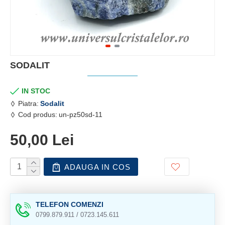
SODALIT
IN STOC
Piatra:
Sodalit
Cod produs:
un-pz50sd-11
50,00 Lei
ADAUGA IN COS
TELEFON COMENZI
0799.879.911 / 0723.145.611