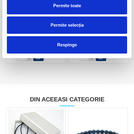
Permite toate
Permite selecția
Spinel in matrice
Spinel roz mineral unicat m1
15,00 Lei
30,00 Lei
Respinge
DIN ACEEASI CATEGORIE