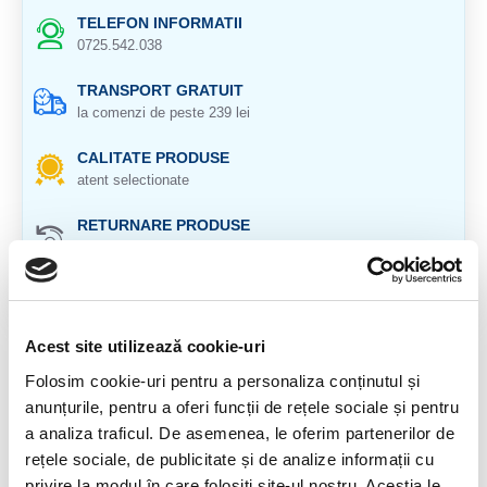
TELEFON INFORMATII
0725.542.038
TRANSPORT GRATUIT
la comenzi de peste 239 lei
CALITATE PRODUSE
atent selectionate
RETURNARE PRODUSE
in 14 zile si banii inapoi
GARANTIE PRODUSE
pentru toate produsele
Acest site utilizează cookie-uri
DESCRIERE PRODUS
Folosim cookie-uri pentru a personaliza conținutul și
anunțurile, pentru a oferi funcții de rețele sociale și pentru
Origine: Burma
a analiza traficul. De asemenea, le oferim partenerilor de
Cristal natural 100%
rețele sociale, de publicitate și de analize informații cu
privire la modul în care folosiți site-ul nostru. Aceștia le