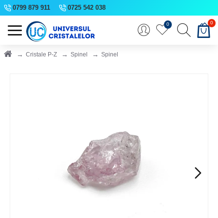
0799 879 911
0725 542 038
0
0
Cristale P-Z
Spinel
Spinel