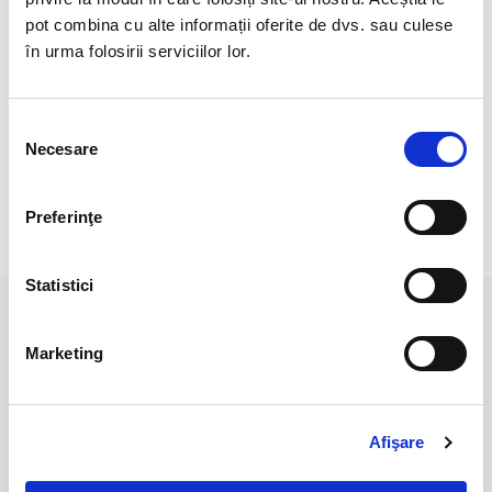
Forma bruta, neslefuita
pot combina cu alte informații oferite de dvs. sau culese
Cristal unicat.
în urma folosirii serviciilor lor.
Veti primi exact produsul din fotografie.
Culoarea poate diferi usor, in functie de rezolutia ecranului
Selecția
Necesare
dumneavoastra.
consimțământului
Preferinţe
RECENZII CLIENTI
Statistici
PRODUSE ASEMANATOARE
Marketing
Afişare