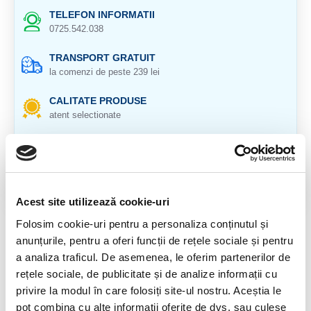
TELEFON INFORMATII
0725.542.038
TRANSPORT GRATUIT
la comenzi de peste 239 lei
CALITATE PRODUSE
atent selectionate
RETURNARE PRODUSE
in 14 zile si banii inapoi
GARANTIE PRODUSE
Acest site utilizează cookie-uri
pentru toate produsele
Folosim cookie-uri pentru a personaliza conținutul și
DESCRIERE PRODUS
anunțurile, pentru a oferi funcții de rețele sociale și pentru
a analiza traficul. De asemenea, le oferim partenerilor de
Origine: Mexic
rețele sociale, de publicitate și de analize informații cu
Cristal slefuit natural 100%.
privire la modul în care folosiți site-ul nostru. Aceștia le
pot combina cu alte informații oferite de dvs. sau culese