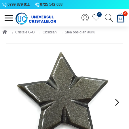
0799 879 911
0725 542 038
0
0
Cristale G-O
Obsidian
Stea obsidian auriu