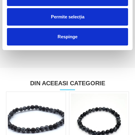
Permite selecția
Stea obsidian auriu
Semiluna obsidian auriu m1
120,00 Lei
80,00 Lei
Respinge
DIN ACEEASI CATEGORIE