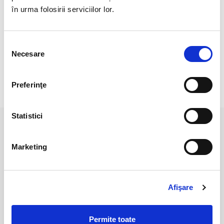
Cristal unicat. Veti primi produsul din imagine.
în urma folosirii serviciilor lor.
Pozele sunt realizate cu aparat profesional sub lumina alba.
Culoarea poate diferi usor, in functie de rezolutia
Selecția
mobilului/tabletei/laptopului dumneavoastra.
Necesare
consimțământului
Preferinţe
RECENZII CLIENTI
Statistici
PRODUSE ASEMANATOARE
Marketing
Afişare
Permite toate