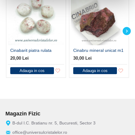
Cinabarit piatra rulata
Cinabru mineral unicat m1
20,00 Lei
30,00 Lei
Adauga in cos
Adauga in cos
Magazin Fizic
B-dul I.C. Bratianu nr. 5, Bucuresti, Sector 3
office@universulcristalelor.ro