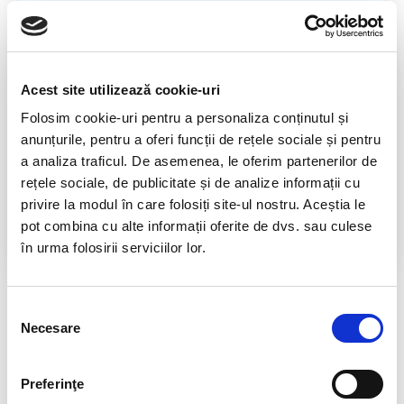
TELEFON INFORMATII
0725.542.038
TRANSPORT GRATUIT
Acest site utilizează cookie-uri
la comenzi de peste 239 lei
Folosim cookie-uri pentru a personaliza conținutul și
CALITATE PRODUSE
anunțurile, pentru a oferi funcții de rețele sociale și pentru
atent selectionate
a analiza traficul. De asemenea, le oferim partenerilor de
rețele sociale, de publicitate și de analize informații cu
RETURNARE PRODUSE
privire la modul în care folosiți site-ul nostru. Aceștia le
in 14 zile si banii inapoi
pot combina cu alte informații oferite de dvs. sau culese
GARANTIE PRODUSE
în urma folosirii serviciilor lor.
pentru toate produsele
DESCRIERE PRODUS
Selecția
Necesare
consimțământului
Cinabru slefuit in sticluta
Provenienta : Spania
Preferinţe