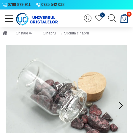
0799 879 911
0725 542 038
0
0
Cristale A-F
Cinabru
Sticluta cinabru