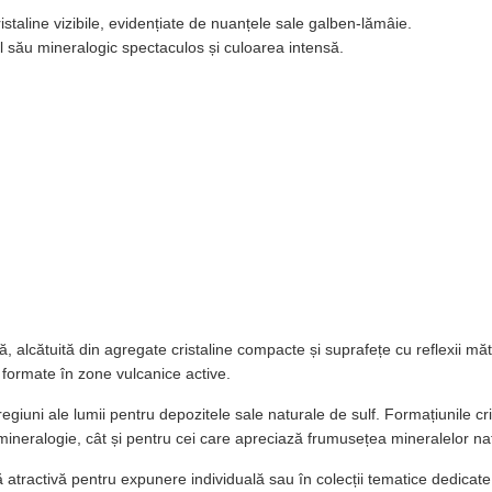
istaline vizibile, evidențiate de nuanțele sale galben-lămâie.
l său mineralogic spectaculos și culoarea intensă.
ă, alcătuită din agregate cristaline compacte și suprafețe cu reflexii 
r formate în zone vulcanice active.
uni ale lumii pentru depozitele sale naturale de sulf. Formațiunile crista
e mineralogie, cât și pentru cei care apreciază frumusețea mineralelor na
 atractivă pentru expunere individuală sau în colecții tematice dedicate