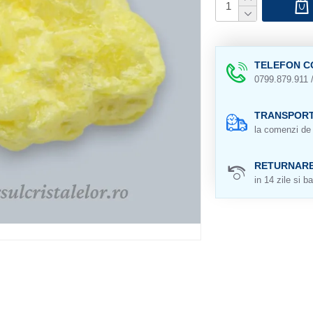
TELEFON C
0799.879.911 
TRANSPORT
la comenzi de 
RETURNAR
in 14 zile si ba