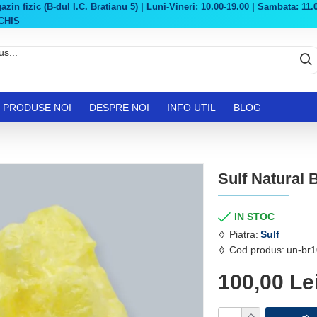
in fizic (B-dul I.C. Bratianu 5) | Luni-Vineri: 10.00-19.00 | Sambata: 11.0
CHIS
PRODUSE NOI
DESPRE NOI
INFO UTIL
BLOG
Sulf Natural 
IN STOC
Piatra:
Sulf
Cod produs:
un-br1
100,00 Le