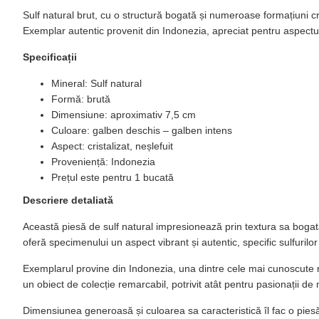
Sulf natural brut, cu o structură bogată și numeroase formațiuni cr
Exemplar autentic provenit din Indonezia, apreciat pentru aspectu
Specificații
Mineral: Sulf natural
Formă: brută
Dimensiune: aproximativ 7,5 cm
Culoare: galben deschis – galben intens
Aspect: cristalizat, neșlefuit
Proveniență: Indonezia
Prețul este pentru 1 bucată
Descriere detaliată
Această piesă de sulf natural impresionează prin textura sa bogat
oferă specimenului un aspect vibrant și autentic, specific sulfurilo
Exemplarul provine din Indonezia, una dintre cele mai cunoscute regi
un obiect de colecție remarcabil, potrivit atât pentru pasionații d
Dimensiunea generoasă și culoarea sa caracteristică îl fac o piesă