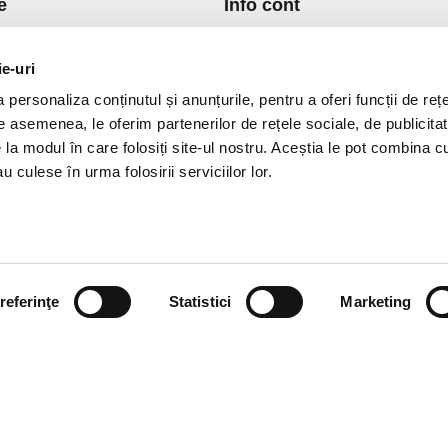
e
Info cont
re Noi
Istoric comenzi
port si Plata
Formular Retur
ie-uri
ica de Returnare
Lista Favorite
personaliza conținutul și anunțurile, pentru a oferi funcții de rețe
ica de confidentialitate
GDPR - Protectia datelor
De asemenea, le oferim partenerilor de rețele sociale, de publicitat
ica Cookies
Contact
e la modul în care folosiți site-ul nostru. Aceștia le pot combina c
ni si conditii
u culese în urma folosirii serviciilor lor.
referinţe
Statistici
Marketing
vPro.ro