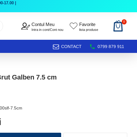
0-17.00 |
0
Contul Meu
Favorite
Intra in cont/Cont nou
lista produse
CONTACT
0799 879 911
Brut Galben 7.5 cm
00slf-7.5cm
i