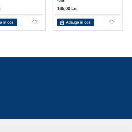
Sulf
i
165,00 Lei
a in cos
Adauga in cos