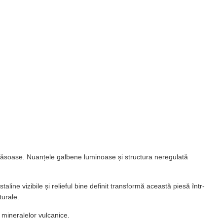
mătăsoase. Nuanțele galbene luminoase și structura neregulată
line vizibile și relieful bine definit transformă această piesă într-
turale.
 mineralelor vulcanice.