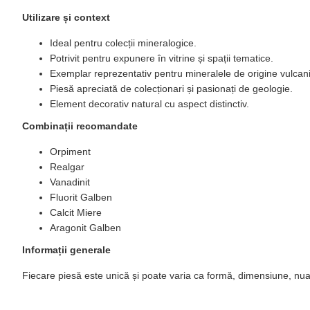
Utilizare și context
Ideal pentru colecții mineralogice.
Potrivit pentru expunere în vitrine și spații tematice.
Exemplar reprezentativ pentru mineralele de origine vulcan
Piesă apreciată de colecționari și pasionați de geologie.
Element decorativ natural cu aspect distinctiv.
Combinații recomandate
Orpiment
Realgar
Vanadinit
Fluorit Galben
Calcit Miere
Aragonit Galben
Informații generale
Fiecare piesă este unică și poate varia ca formă, dimensiune, nuan