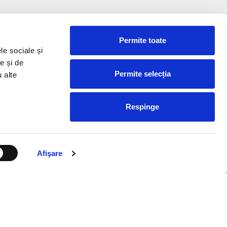
Permite toate
le sociale și
e și de
Permite selecția
u alte
Respinge
Afişare