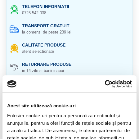
TELEFON INFORMATII
0725.542.038
TRANSPORT GRATUIT
la comenzi de peste 239 lei
CALITATE PRODUSE
atent selectionate
RETURNARE PRODUSE
in 14 zile si banii inapoi
GARANTIE PRODUSE
pentru toate produsele
DESCRIERE PRODUS
Acest site utilizează cookie-uri
Folosim cookie-uri pentru a personaliza conținutul și
Cristalul SUPER SEVEN sau Melody's Stone contine 7
anunțurile, pentru a oferi funcții de rețele sociale și pentru
cristale: Ametist, Cacoxenit, Cuart transparent, Goethit,
a analiza traficul. De asemenea, le oferim partenerilor de
Lepidocrocit, Rutil & Cuart fumuriu.
rețele sociale, de publicitate și de analize informații cu