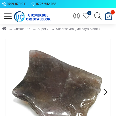
0799 879 911
0725 542 038
0
0
Cristale P-Z
Super 7
Super seven ( Melody's Stone )