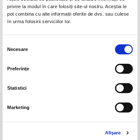
Una la 100 pietre poate contine si citrin sau clorit.
privire la modul în care folosiți site-ul nostru. Aceștia le
pot combina cu alte informații oferite de dvs. sau culese
Cristal natural 100 %.
în urma folosirii serviciilor lor.
Cristal Unicat. Veti primi exact produsul din imagine.
Pozele sunt realizate cu aparat profesionist sub lumina alba.
Selecția
Necesare
Culoarea poate diferi usor, in functie de rezolutia
consimțământului
mobilului/tabletei/laptopului dumneavoastra.
Preferinţe
RECENZII CLIENTI
Statistici
Marketing
PRODUSE ASEMANATOARE
Afişare